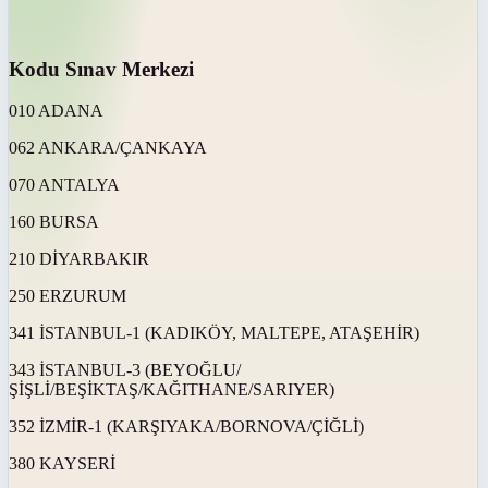
Kodu Sınav Merkezi
010 ADANA
062 ANKARA/ÇANKAYA
070 ANTALYA
160 BURSA
210 DİYARBAKIR
250 ERZURUM
341 İSTANBUL-1 (KADIKÖY, MALTEPE, ATAŞEHİR)
343 İSTANBUL-3 (BEYOĞLU/
ŞİŞLİ/BEŞİKTAŞ/KAĞITHANE/SARIYER)
352 İZMİR-1 (KARŞIYAKA/BORNOVA/ÇİĞLİ)
380 KAYSERİ