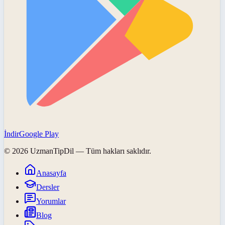
İndir
Google Play
©
2026
UzmanTipDil
— Tüm hakları saklıdır.
Anasayfa
Dersler
Yorumlar
Blog