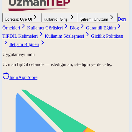
Ders
Ücretsiz Üye Ol
Kullanıcı Girişi
Şifremi Unuttum
Örnekleri
Kullanıcı Görüşleri
Blog
Garantili Eğitim
TIPDİL Kelimeleri
Kullanım Sözleşmesi
Gizlilik Politikası
İletişim Bilgileri
Uygulamayı indir
UzmanTipDil
cebinde — istediğin an, istediğin yerde çalış.
İndir
App Store