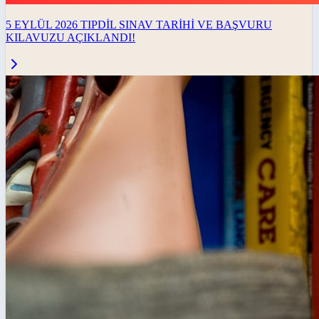
5 EYLÜL 2026 TIPDİL SINAV TARİHİ VE BAŞVURU
KILAVUZU AÇIKLANDI!