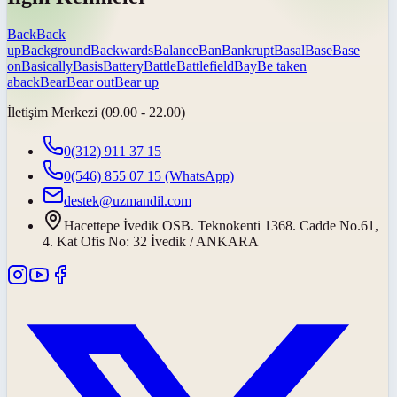
Back
Back
up
Background
Backwards
Balance
Ban
Bankrupt
Basal
Base
Base
on
Basically
Basis
Battery
Battle
Battlefield
Bay
Be taken
aback
Bear
Bear out
Bear up
İletişim Merkezi (09.00 - 22.00)
0(312) 911 37 15
0(546) 855 07 15
(WhatsApp)
destek@uzmandil.com
Hacettepe İvedik OSB. Teknokenti 1368. Cadde No.61,
4. Kat Ofis No: 32 İvedik / ANKARA