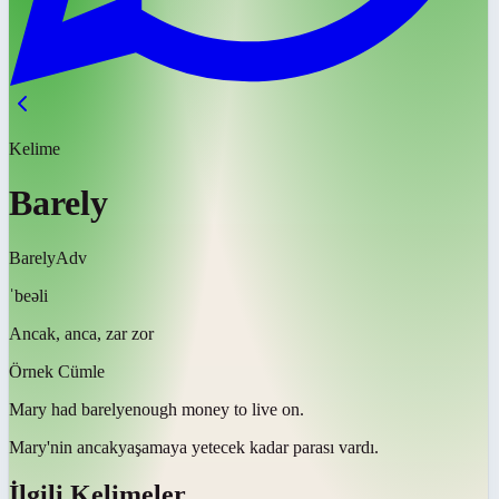
Kelime
Barely
Barely
Adv
ˈbeəli
Ancak, anca, zar zor
Örnek Cümle
Mary had
barely
enough money to live on.
Mary'nin
ancak
yaşamaya yetecek kadar parası vardı.
İlgili Kelimeler