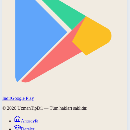
İndir
Google Play
©
2026
UzmanTipDil
— Tüm hakları saklıdır.
Anasayfa
Dersler