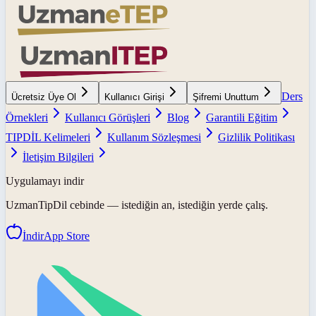
Ders
Ücretsiz Üye Ol
Kullanıcı Girişi
Şifremi Unuttum
Örnekleri
Kullanıcı Görüşleri
Blog
Garantili Eğitim
TIPDİL Kelimeleri
Kullanım Sözleşmesi
Gizlilik Politikası
İletişim Bilgileri
Uygulamayı indir
UzmanTipDil
cebinde — istediğin an, istediğin yerde çalış.
İndir
App Store