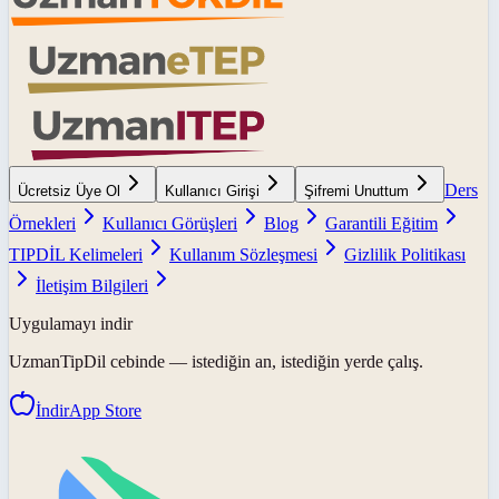
Ders
Ücretsiz Üye Ol
Kullanıcı Girişi
Şifremi Unuttum
Örnekleri
Kullanıcı Görüşleri
Blog
Garantili Eğitim
TIPDİL Kelimeleri
Kullanım Sözleşmesi
Gizlilik Politikası
İletişim Bilgileri
Uygulamayı indir
UzmanTipDil
cebinde — istediğin an, istediğin yerde çalış.
İndir
App Store