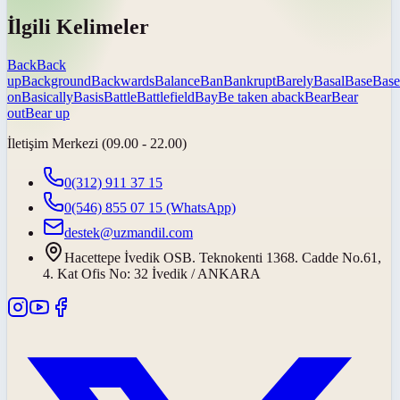
İlgili Kelimeler
Back
Back
up
Background
Backwards
Balance
Ban
Bankrupt
Barely
Basal
Base
Base
on
Basically
Basis
Battle
Battlefield
Bay
Be taken aback
Bear
Bear
out
Bear up
İletişim Merkezi (09.00 - 22.00)
0(312) 911 37 15
0(546) 855 07 15
(WhatsApp)
destek@uzmandil.com
Hacettepe İvedik OSB. Teknokenti 1368. Cadde No.61,
4. Kat Ofis No: 32 İvedik / ANKARA