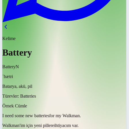
Kelime
Battery
Battery
N
ˈbætri
Batarya, akü, pil
Türevler:
Batteries
Örnek Cümle
I need some new
batteries
for my Walkman.
Walkman'im için yeni
pillere
ihtiyacım var.