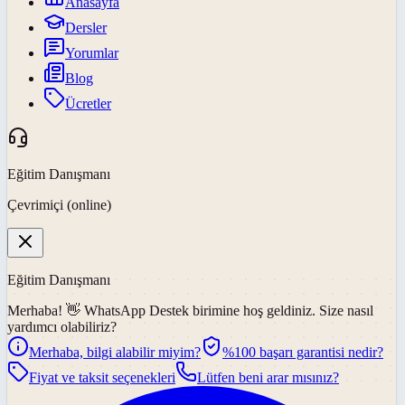
Anasayfa
Dersler
Yorumlar
Blog
Ücretler
Eğitim Danışmanı
Çevrimiçi (online)
Eğitim Danışmanı
Merhaba! 👋
WhatsApp Destek
birimine hoş geldiniz. Size nasıl
yardımcı olabiliriz?
Merhaba, bilgi alabilir miyim?
%100 başarı garantisi nedir?
Fiyat ve taksit seçenekleri
Lütfen beni arar mısınız?