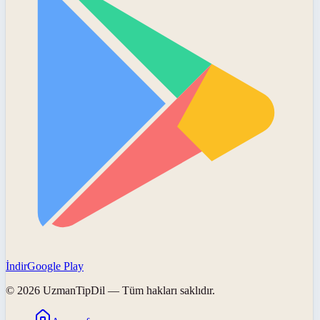
İndir
Google Play
©
2026
UzmanTipDil
— Tüm hakları saklıdır.