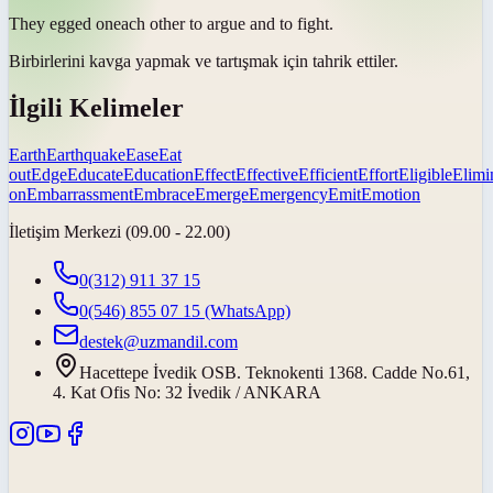
They
egged on
each other to argue and to fight.
Birbirlerini kavga yapmak ve tartışmak için
tahrik ettiler
.
İlgili Kelimeler
Earth
Earthquake
Ease
Eat
out
Edge
Educate
Education
Effect
Effective
Efficient
Effort
Eligible
Elimi
on
Embarrassment
Embrace
Emerge
Emergency
Emit
Emotion
İletişim Merkezi (09.00 - 22.00)
0(312) 911 37 15
0(546) 855 07 15
(WhatsApp)
destek@uzmandil.com
Hacettepe İvedik OSB. Teknokenti 1368. Cadde No.61,
4. Kat Ofis No: 32 İvedik / ANKARA