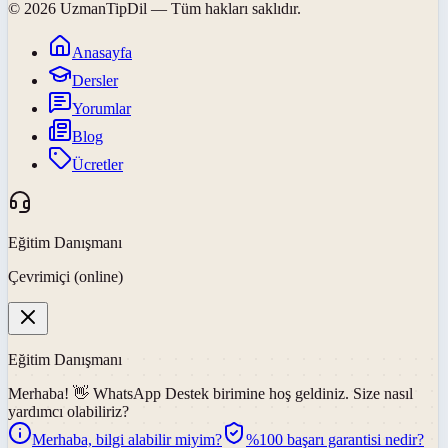
©
2026
UzmanTipDil
— Tüm hakları saklıdır.
Anasayfa
Dersler
Yorumlar
Blog
Ücretler
Eğitim Danışmanı
Çevrimiçi (online)
Eğitim Danışmanı
Merhaba! 👋
WhatsApp Destek
birimine hoş geldiniz. Size nasıl
yardımcı olabiliriz?
Merhaba, bilgi alabilir miyim?
%100 başarı garantisi nedir?