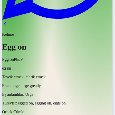
Kelime
Egg on
Egg on
Phr.V
eɡ ɒn
Teşvik etmek, tahrik etmek
Encourage, urge greatly
Eş anlamlılar:
Urge
Türevler:
egged on, egging on, eggs on
Örnek Cümle