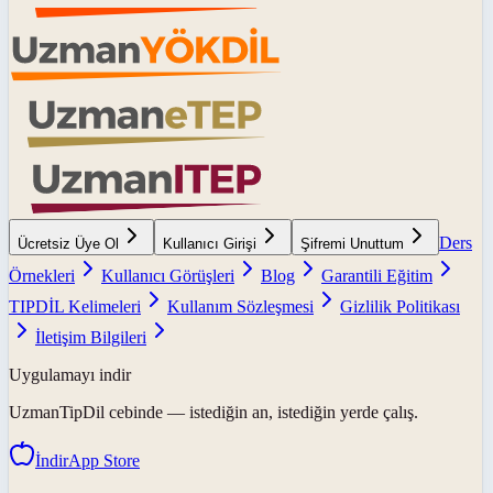
Ders
Ücretsiz Üye Ol
Kullanıcı Girişi
Şifremi Unuttum
Örnekleri
Kullanıcı Görüşleri
Blog
Garantili Eğitim
TIPDİL Kelimeleri
Kullanım Sözleşmesi
Gizlilik Politikası
İletişim Bilgileri
Uygulamayı indir
UzmanTipDil
cebinde — istediğin an, istediğin yerde çalış.
İndir
App Store