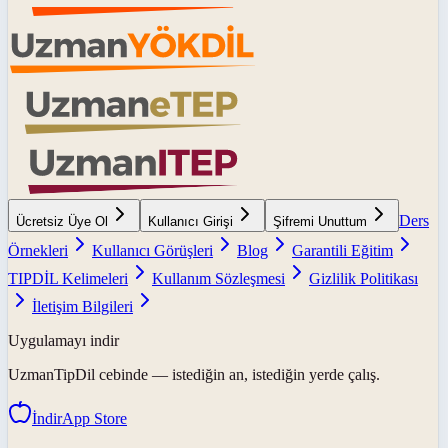
Ders
Ücretsiz Üye Ol
Kullanıcı Girişi
Şifremi Unuttum
Örnekleri
Kullanıcı Görüşleri
Blog
Garantili Eğitim
TIPDİL Kelimeleri
Kullanım Sözleşmesi
Gizlilik Politikası
İletişim Bilgileri
Uygulamayı indir
UzmanTipDil
cebinde — istediğin an, istediğin yerde çalış.
İndir
App Store