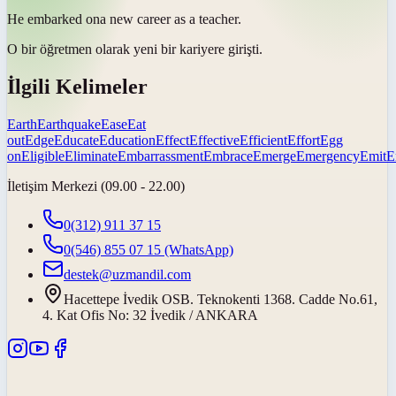
He
embarked on
a new career as a teacher.
O bir öğretmen olarak yeni bir kariyere
girişti
.
İlgili Kelimeler
Earth
Earthquake
Ease
Eat
out
Edge
Educate
Education
Effect
Effective
Efficient
Effort
Egg
on
Eligible
Eliminate
Embarrassment
Embrace
Emerge
Emergency
Emit
E
İletişim Merkezi (09.00 - 22.00)
0(312) 911 37 15
0(546) 855 07 15
(WhatsApp)
destek@uzmandil.com
Hacettepe İvedik OSB. Teknokenti 1368. Cadde No.61,
4. Kat Ofis No: 32 İvedik / ANKARA