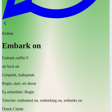
Kelime
Embark on
Embark on
Phr.V
ɪmˈbɑːk ɒn
Girişmek, kalkışmak
Begin, start, set about
Eş anlamlılar:
Begin
Türevler:
embarked on, embarking on, embarks on
Örnek Cümle