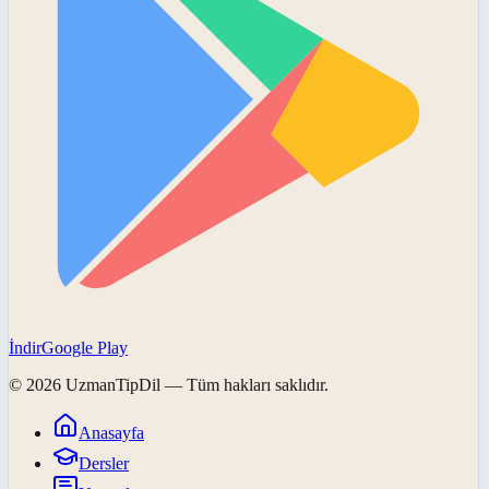
İndir
Google Play
©
2026
UzmanTipDil
— Tüm hakları saklıdır.
Anasayfa
Dersler