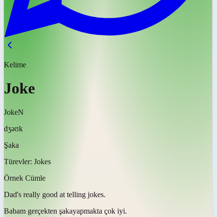
Kelime
Joke
Joke
N
dʒəʊk
Şaka
Türevler:
Jokes
Örnek Cümle
Dad's really good at telling
jokes
.
Babam gerçekten
şaka
yapmakta çok iyi.