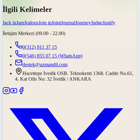
İlgili Kelimeler
Jack in
Jam
Jealous
Join in
Joint
Journal
Journey
Judge
Justify
İletişim Merkezi (09.00 - 22.00)
0(312) 911 37 15
0(546) 855 07 15
(WhatsApp)
destek@uzmandil.com
Hacettepe İvedik OSB. Teknokenti 1368. Cadde No.61,
4. Kat Ofis No: 32 İvedik / ANKARA