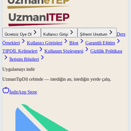
Ders
Ücretsiz Üye Ol
Kullanıcı Girişi
Şifremi Unuttum
Örnekleri
Kullanıcı Görüşleri
Blog
Garantili Eğitim
TIPDİL Kelimeleri
Kullanım Sözleşmesi
Gizlilik Politikası
İletişim Bilgileri
Uygulamayı indir
UzmanTipDil
cebinde — istediğin an, istediğin yerde çalış.
İndir
App Store