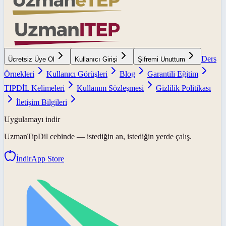
Ders
Ücretsiz Üye Ol
Kullanıcı Girişi
Şifremi Unuttum
Örnekleri
Kullanıcı Görüşleri
Blog
Garantili Eğitim
TIPDİL Kelimeleri
Kullanım Sözleşmesi
Gizlilik Politikası
İletişim Bilgileri
Uygulamayı indir
UzmanTipDil
cebinde — istediğin an, istediğin yerde çalış.
İndir
App Store