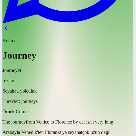
Kelime
Journey
Journey
N
ˈdʒɜːni
Seyahat, yolculuk
Türevler:
journeys
Örnek Cümle
The
journey
from Venice to Florence by car isn't very long.
Arabayla Venedik'ten Floransa'ya
seyahat
çok uzun değil.