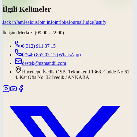
İlgili Kelimeler
Jack in
Jam
Jealous
Join in
Joint
Joke
Journal
Judge
Justify
İletişim Merkezi (09.00 - 22.00)
0(312) 911 37 15
0(546) 855 07 15
(WhatsApp)
destek@uzmandil.com
Hacettepe İvedik OSB. Teknokenti 1368. Cadde No.61,
4. Kat Ofis No: 32 İvedik / ANKARA