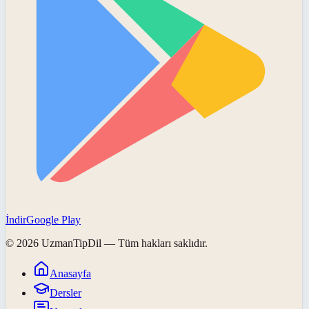
İndir
Google Play
©
2026
UzmanTipDil
— Tüm hakları saklıdır.
Anasayfa
Dersler