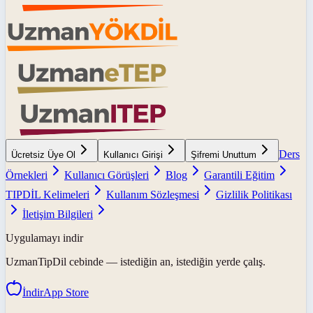
Ders
Ücretsiz Üye Ol
Kullanıcı Girişi
Şifremi Unuttum
Örnekleri
Kullanıcı Görüşleri
Blog
Garantili Eğitim
TIPDİL Kelimeleri
Kullanım Sözleşmesi
Gizlilik Politikası
İletişim Bilgileri
Uygulamayı indir
UzmanTipDil
cebinde — istediğin an, istediğin yerde çalış.
İndir
App Store