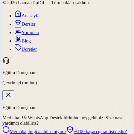
©
2026
UzmanTipDil
— Tüm hakları saklıdır.
Anasayfa
Dersler
Yorumlar
Blog
Ücretler
Eğitim Danışmanı
Çevrimiçi (online)
Eğitim Danışmanı
Merhaba! 👋
WhatsApp Destek
birimine hoş geldiniz. Size nasıl
yardımcı olabiliriz?
Merhaba, bilgi alabilir miyim?
%100 başarı garantisi nedir?