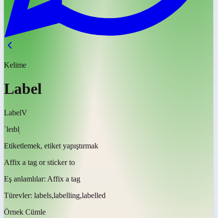
Kelime
Label
Label
V
ˈleɪbl̩
Etiketlemek, etiket yapıştırmak
Affix a tag or sticker to
Eş anlamlılar:
Affix a tag
Türevler:
labels,labelling,labelled
Örnek Cümle