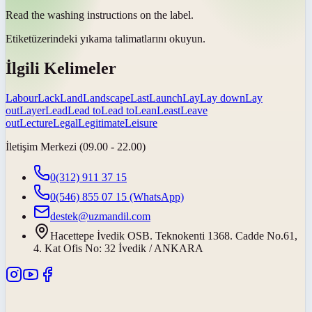
Read the washing instructions on the
label
.
Etiket
üzerindeki yıkama talimatlarını okuyun.
İlgili Kelimeler
Labour
Lack
Land
Landscape
Last
Launch
Lay
Lay down
Lay
out
Layer
Lead
Lead to
Lead to
Lean
Least
Leave
out
Lecture
Legal
Legitimate
Leisure
İletişim Merkezi (09.00 - 22.00)
0(312) 911 37 15
0(546) 855 07 15
(WhatsApp)
destek@uzmandil.com
Hacettepe İvedik OSB. Teknokenti 1368. Cadde No.61,
4. Kat Ofis No: 32 İvedik / ANKARA