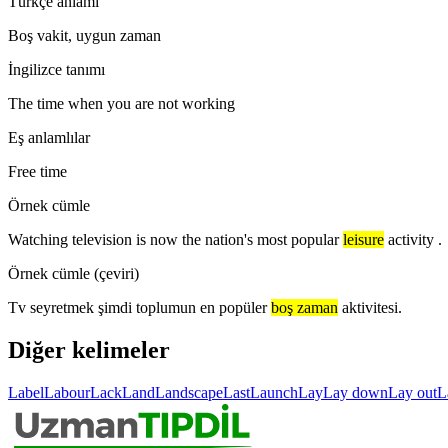
Türkçe anlamı
Boş vakit, uygun zaman
İngilizce tanımı
The time when you are not working
Eş anlamlılar
Free time
Örnek cümle
Watching television is now the nation's most popular
leisure
activity .
Örnek cümle (çeviri)
Tv seyretmek şimdi toplumun en popüler
boş zaman
aktivitesi.
Diğer kelimeler
Label
Labour
Lack
Land
Landscape
Last
Launch
Lay
Lay down
Lay out
L