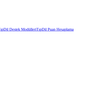
ıpDil Destek Modülleri
TıpDil Puan Hesaplama