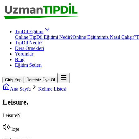
TıpDil Eğitimi
Online TıpDil Eğitimi Nedir?
Online Eğitimimiz Nasıl Çalışır?
T
TıpDil Nedir?
Ders Örnekleri
Yorumlar
Blog
Eğitim Setleri
Giriş Yap
Ücretsiz Üye Ol
Ana Sayfa
Kelime Listesi
Leisure
.
Leisure
N
ˈleʒə