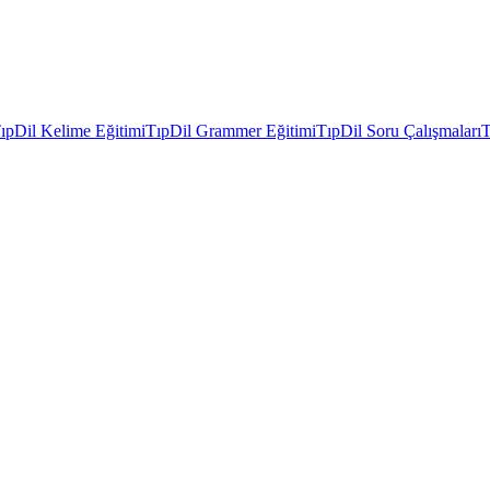
ıpDil Kelime Eğitimi
TıpDil Grammer Eğitimi
TıpDil Soru Çalışmaları
T