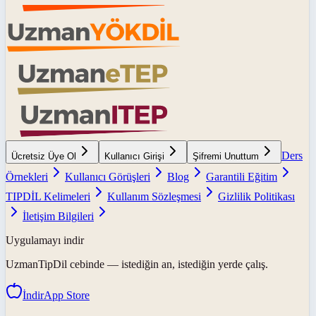
Ders
Ücretsiz Üye Ol
Kullanıcı Girişi
Şifremi Unuttum
Örnekleri
Kullanıcı Görüşleri
Blog
Garantili Eğitim
TIPDİL Kelimeleri
Kullanım Sözleşmesi
Gizlilik Politikası
İletişim Bilgileri
Uygulamayı indir
UzmanTipDil
cebinde — istediğin an, istediğin yerde çalış.
İndir
App Store