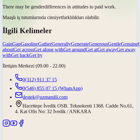
There may be
gender
differences in attitudes to paid work.
Maaşlı iş tutumlarında
cinsiyet
farklılıkları olabilir.
İlgili Kelimeler
Gain
Gap
Gasoline
Gather
Generally
Generate
Generous
Gentle
Genuine
about
Get across
Get along with
Get around
Get at
Get away
Get away
with
Get back
Get by
İletişim Merkezi (09.00 - 22.00)
0(312) 911 37 15
0(546) 855 07 15
(WhatsApp)
destek@uzmandil.com
Hacettepe İvedik OSB. Teknokenti 1368. Cadde No.61,
4. Kat Ofis No: 32 İvedik / ANKARA