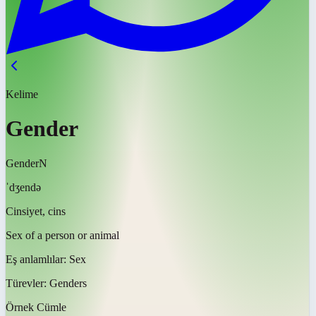
Kelime
Gender
Gender
N
ˈdʒendə
Cinsiyet, cins
Sex of a person or animal
Eş anlamlılar:
Sex
Türevler:
Genders
Örnek Cümle