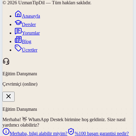
©
2026
UzmanTipDil
— Tüm hakları saklıdır.
Anasayfa
Dersler
Yorumlar
Blog
Ücretler
Eğitim Danışmanı
Çevrimiçi (online)
Eğitim Danışmanı
Merhaba! 👋
WhatsApp Destek
birimine hoş geldiniz. Size nasıl
yardımcı olabiliriz?
Merhaba, bilgi alabilir miyim?
%100 başarı garantisi nedir?