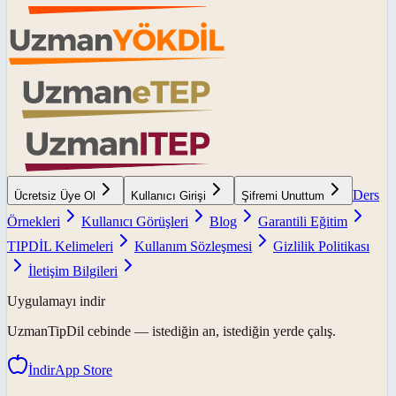
Ders
Ücretsiz Üye Ol
Kullanıcı Girişi
Şifremi Unuttum
Örnekleri
Kullanıcı Görüşleri
Blog
Garantili Eğitim
TIPDİL Kelimeleri
Kullanım Sözleşmesi
Gizlilik Politikası
İletişim Bilgileri
Uygulamayı indir
UzmanTipDil
cebinde — istediğin an, istediğin yerde çalış.
İndir
App Store