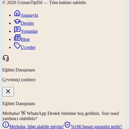
©
2026
UzmanTipDil
— Tüm hakları saklıdır.
Anasayfa
Dersler
Yorumlar
Blog
Ücretler
Eğitim Danışmanı
Çevrimiçi (online)
Eğitim Danışmanı
Merhaba! 👋
WhatsApp Destek
birimine hoş geldiniz. Size nasıl
yardımcı olabiliriz?
Merhaba, bilgi alabilir miyim?
%100 başarı garantisi nedir?