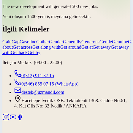
The new development will
generate
1500 new jobs.
Yeni oluşum 1500 yeni iş
meydana getirecektir
.
İlgili Kelimeler
Gain
Gap
Gasoline
Gather
Gender
Generally
Generous
Gentle
Genuine
G
about
Get across
Get along with
Get around
Get at
Get away
Get away
with
Get back
Get by
İletişim Merkezi (09.00 - 22.00)
0(312) 911 37 15
0(546) 855 07 15
(WhatsApp)
destek@uzmandil.com
Hacettepe İvedik OSB. Teknokenti 1368. Cadde No.61,
4. Kat Ofis No: 32 İvedik / ANKARA