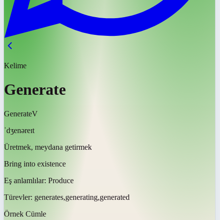
Kelime
Generate
Generate
V
ˈdʒenəreɪt
Üretmek, meydana getirmek
Bring into existence
Eş anlamlılar:
Produce
Türevler:
generates,generating,generated
Örnek Cümle