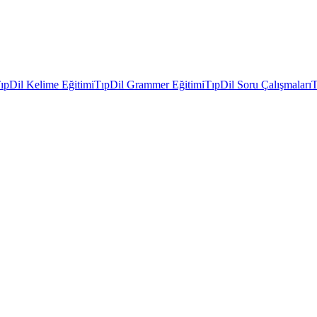
ıpDil Kelime Eğitimi
TıpDil Grammer Eğitimi
TıpDil Soru Çalışmaları
T