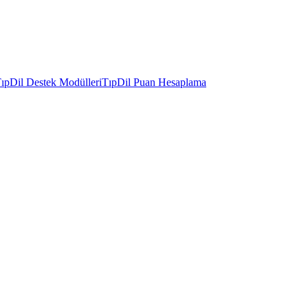
ıpDil Destek Modülleri
TıpDil Puan Hesaplama