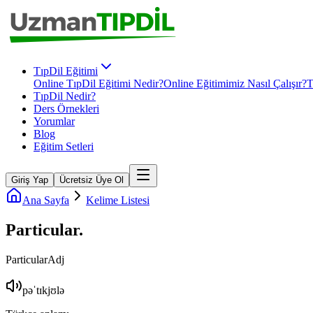
TıpDil Eğitimi
Online TıpDil Eğitimi Nedir?
Online Eğitimimiz Nasıl Çalışır?
T
TıpDil Nedir?
Ders Örnekleri
Yorumlar
Blog
Eğitim Setleri
Giriş Yap
Ücretsiz Üye Ol
Ana Sayfa
Kelime Listesi
Particular
.
Particular
Adj
pəˈtɪkjʊlə