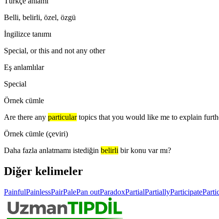
Türkçe anlamı
Belli, belirli, özel, özgü
İngilizce tanımı
Special, or this and not any other
Eş anlamlılar
Special
Örnek cümle
Are there any
particular
topics that you would like me to explain furth
Örnek cümle (çeviri)
Daha fazla anlatmamı istediğin
belirli
bir konu var mı?
Diğer kelimeler
Painful
Painless
Pair
Pale
Pan out
Paradox
Partial
Partially
Participate
Parti