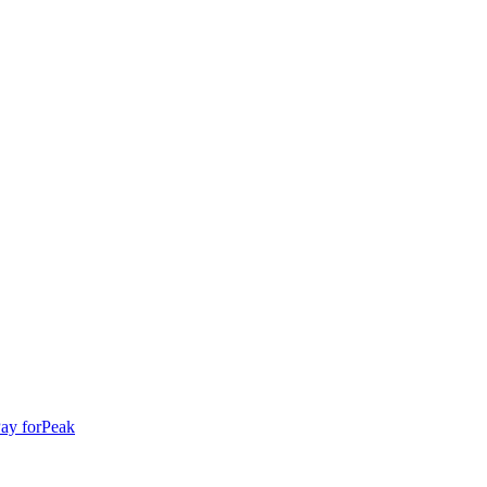
ay for
Peak