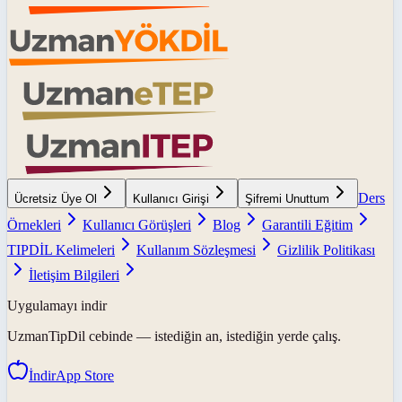
Ders
Ücretsiz Üye Ol
Kullanıcı Girişi
Şifremi Unuttum
Örnekleri
Kullanıcı Görüşleri
Blog
Garantili Eğitim
TIPDİL Kelimeleri
Kullanım Sözleşmesi
Gizlilik Politikası
İletişim Bilgileri
Uygulamayı indir
UzmanTipDil
cebinde — istediğin an, istediğin yerde çalış.
İndir
App Store