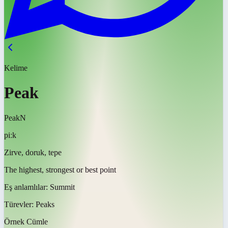
Kelime
Peak
Peak
N
piːk
Zirve, doruk, tepe
The highest, strongest or best point
Eş anlamlılar:
Summit
Türevler:
Peaks
Örnek Cümle