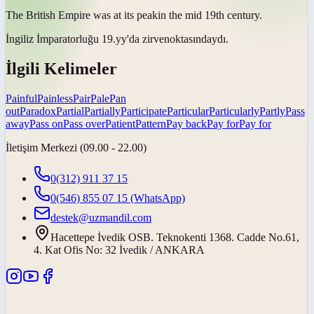
The British Empire was at its
peak
in the mid 19th century.
İngiliz İmparatorluğu 19.yy'da
zirve
noktasındaydı.
İlgili Kelimeler
Painful
Painless
Pair
Pale
Pan
out
Paradox
Partial
Partially
Participate
Particular
Particularly
Partly
Pass
away
Pass on
Pass over
Patient
Pattern
Pay back
Pay for
Pay for
İletişim Merkezi (09.00 - 22.00)
0(312) 911 37 15
0(546) 855 07 15
(WhatsApp)
destek@uzmandil.com
Hacettepe İvedik OSB. Teknokenti 1368. Cadde No.61,
4. Kat Ofis No: 32 İvedik / ANKARA