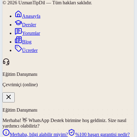
©
2026
UzmanTipDil
— Tüm hakları saklıdır.
Anasayfa
Dersler
Yorumlar
Blog
Ücretler
Eğitim Danışmanı
Çevrimiçi (online)
Eğitim Danışmanı
Merhaba! 👋
WhatsApp Destek
birimine hoş geldiniz. Size nasıl
yardımcı olabiliriz?
Merhaba, bilgi alabilir miyim?
%100 başarı garantisi nedir?