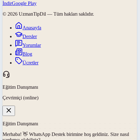
İndir
Google Play
©
2026
UzmanTipDil
— Tüm hakları saklıdır.
Anasayfa
Dersler
Yorumlar
Blog
Ücretler
Eğitim Danışmanı
Çevrimiçi (online)
Eğitim Danışmanı
Merhaba! 👋
WhatsApp Destek
birimine hoş geldiniz. Size nasıl
yardımcı olabiliriz?