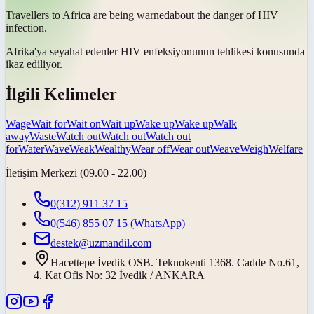
Travellers to Africa are being
warned
about the danger of HIV
infection.
Afrika'ya seyahat edenler HIV enfeksiyonunun tehlikesi konusunda
ikaz ediliyor
.
İlgili Kelimeler
Wage
Wait for
Wait on
Wait up
Wake up
Wake up
Walk
away
Waste
Watch out
Watch out
Watch out
for
Water
Wave
Weak
Wealthy
Wear off
Wear out
Weave
Weigh
Welfare
İletişim Merkezi (09.00 - 22.00)
0(312) 911 37 15
0(546) 855 07 15
(WhatsApp)
destek@uzmandil.com
Hacettepe İvedik OSB. Teknokenti 1368. Cadde No.61,
4. Kat Ofis No: 32 İvedik / ANKARA