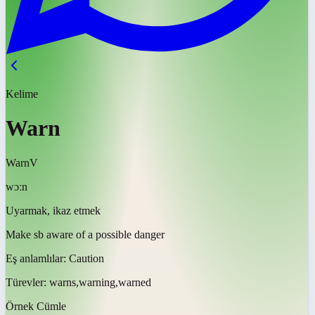
Kelime
Warn
Warn
V
wɔːn
Uyarmak, ikaz etmek
Make sb aware of a possible danger
Eş anlamlılar:
Caution
Türevler:
warns,warning,warned
Örnek Cümle