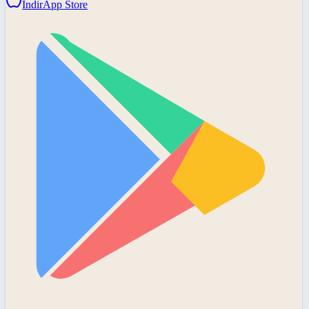
İndir
App Store