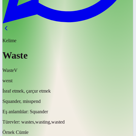
Kelime
Waste
Waste
V
weɪst
İsraf etmek, çarçur etmek
Squander, misspend
Eş anlamlılar:
Squander
Türevler:
wastes,wasting,wasted
Örnek Cümle