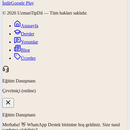
İndir
Google Play
©
2026
UzmanTipDil
— Tüm hakları saklıdır.
Anasayfa
Dersler
Yorumlar
Blog
Ücretler
Eğitim Danışmanı
Çevrimiçi (online)
Eğitim Danışmanı
Merhaba! 👋
WhatsApp Destek
birimine hoş geldiniz. Size nasıl
yardımcı olabiliriz?