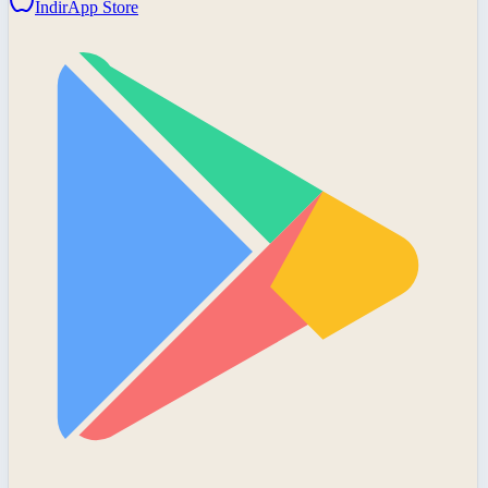
İndir
App Store