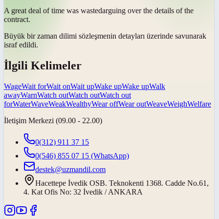
A great deal of time was
wasted
arguing over the details of the
contract.
Büyük bir zaman dilimi sözleşmenin detayları üzerinde savunarak
israf edildi
.
İlgili Kelimeler
Wage
Wait for
Wait on
Wait up
Wake up
Wake up
Walk
away
Warn
Watch out
Watch out
Watch out
for
Water
Wave
Weak
Wealthy
Wear off
Wear out
Weave
Weigh
Welfare
İletişim Merkezi (09.00 - 22.00)
0(312) 911 37 15
0(546) 855 07 15
(WhatsApp)
destek@uzmandil.com
Hacettepe İvedik OSB. Teknokenti 1368. Cadde No.61,
4. Kat Ofis No: 32 İvedik / ANKARA