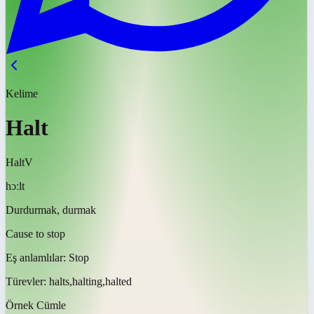
Kelime
Halt
Halt
V
hɔːlt
Durdurmak, durmak
Cause to stop
Eş anlamlılar:
Stop
Türevler:
halts,halting,halted
Örnek Cümle