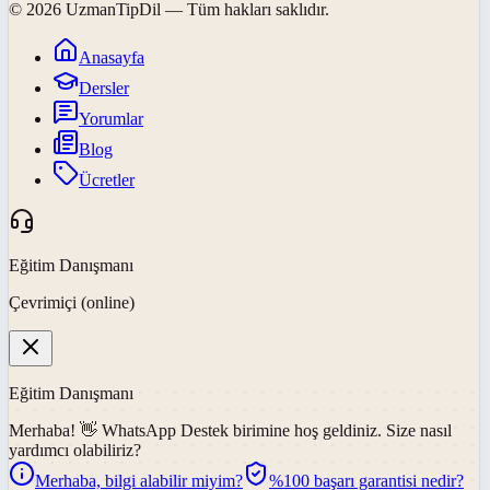
©
2026
UzmanTipDil
— Tüm hakları saklıdır.
Anasayfa
Dersler
Yorumlar
Blog
Ücretler
Eğitim Danışmanı
Çevrimiçi (online)
Eğitim Danışmanı
Merhaba! 👋
WhatsApp Destek
birimine hoş geldiniz. Size nasıl
yardımcı olabiliriz?
Merhaba, bilgi alabilir miyim?
%100 başarı garantisi nedir?