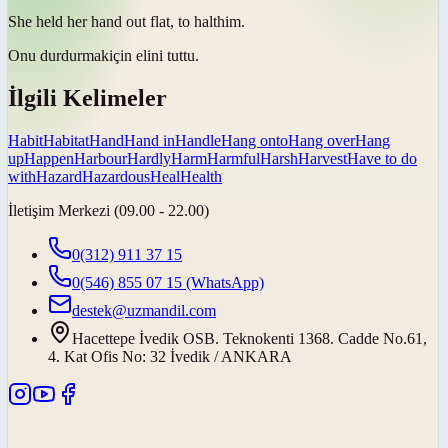
She held her hand out flat, to
halt
him.
Onu
durdurmak
için elini tuttu.
İlgili Kelimeler
Habit
Habitat
Hand
Hand in
Handle
Hang onto
Hang over
Hang
up
Happen
Harbour
Hardly
Harm
Harmful
Harsh
Harvest
Have to do
with
Hazard
Hazardous
Heal
Health
İletişim Merkezi (09.00 - 22.00)
0(312) 911 37 15
0(546) 855 07 15
(WhatsApp)
destek@uzmandil.com
Hacettepe İvedik OSB. Teknokenti 1368. Cadde No.61,
4. Kat Ofis No: 32 İvedik / ANKARA