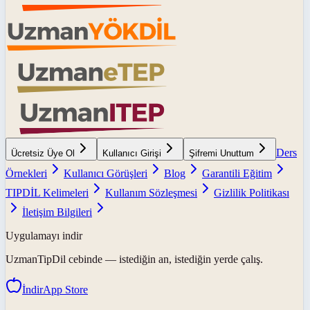
Ders
Ücretsiz Üye Ol
Kullanıcı Girişi
Şifremi Unuttum
Örnekleri
Kullanıcı Görüşleri
Blog
Garantili Eğitim
TIPDİL Kelimeleri
Kullanım Sözleşmesi
Gizlilik Politikası
İletişim Bilgileri
Uygulamayı indir
UzmanTipDil
cebinde — istediğin an, istediğin yerde çalış.
İndir
App Store