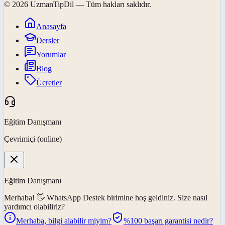
©
2026
UzmanTipDil
— Tüm hakları saklıdır.
Anasayfa
Dersler
Yorumlar
Blog
Ücretler
Eğitim Danışmanı
Çevrimiçi (online)
Eğitim Danışmanı
Merhaba! 👋
WhatsApp Destek
birimine hoş geldiniz. Size nasıl
yardımcı olabiliriz?
Merhaba, bilgi alabilir miyim?
%100 başarı garantisi nedir?