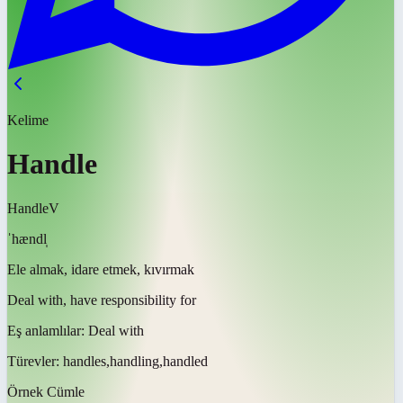
Kelime
Handle
Handle
V
ˈhændl̩
Ele almak, idare etmek, kıvırmak
Deal with, have responsibility for
Eş anlamlılar:
Deal with
Türevler:
handles,handling,handled
Örnek Cümle