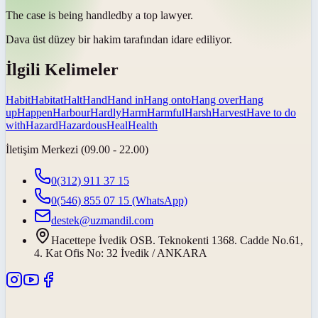
The case is being
handled
by a top lawyer.
Dava üst düzey bir hakim tarafından
idare ediliyor
.
İlgili Kelimeler
Habit
Habitat
Halt
Hand
Hand in
Hang onto
Hang over
Hang
up
Happen
Harbour
Hardly
Harm
Harmful
Harsh
Harvest
Have to do
with
Hazard
Hazardous
Heal
Health
İletişim Merkezi (09.00 - 22.00)
0(312) 911 37 15
0(546) 855 07 15
(WhatsApp)
destek@uzmandil.com
Hacettepe İvedik OSB. Teknokenti 1368. Cadde No.61,
4. Kat Ofis No: 32 İvedik / ANKARA