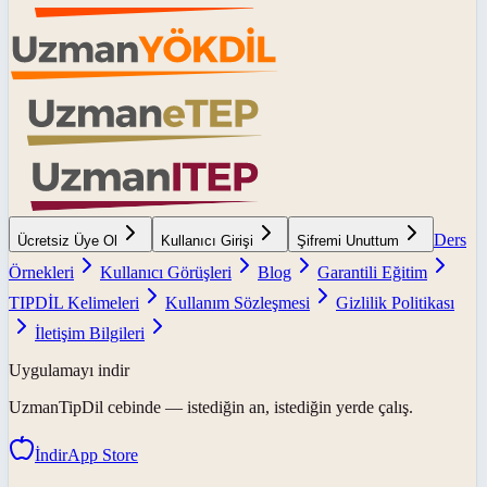
Ders
Ücretsiz Üye Ol
Kullanıcı Girişi
Şifremi Unuttum
Örnekleri
Kullanıcı Görüşleri
Blog
Garantili Eğitim
TIPDİL Kelimeleri
Kullanım Sözleşmesi
Gizlilik Politikası
İletişim Bilgileri
Uygulamayı indir
UzmanTipDil
cebinde — istediğin an, istediğin yerde çalış.
İndir
App Store