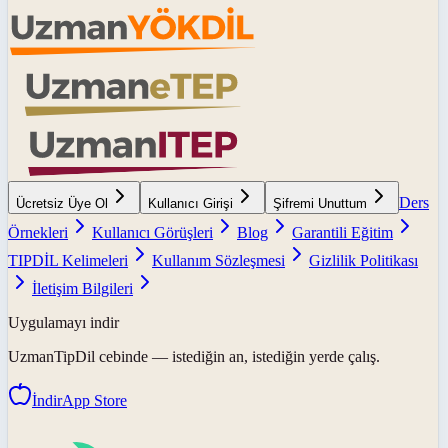
Ders
Ücretsiz Üye Ol
Kullanıcı Girişi
Şifremi Unuttum
Örnekleri
Kullanıcı Görüşleri
Blog
Garantili Eğitim
TIPDİL Kelimeleri
Kullanım Sözleşmesi
Gizlilik Politikası
İletişim Bilgileri
Uygulamayı indir
UzmanTipDil
cebinde — istediğin an, istediğin yerde çalış.
İndir
App Store