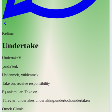
Kelime
Undertake
Undertake
V
ˌʌndəˈteɪk
Üstlenmek, yüklenmek
Take on, receive responsibility
Eş anlamlılar:
Take on
Türevler:
undertakes,undertaking,undertook,undertaken
Örnek Cümle