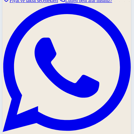
Fiyat ve taksit seçenekleri
Lütfen beni arar mısınız?