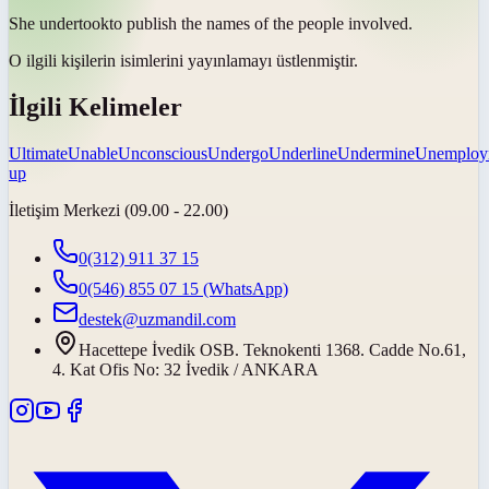
She
undertook
to publish the names of the people involved.
O ilgili kişilerin isimlerini yayınlamayı
üstlenmiştir
.
İlgili Kelimeler
Ultimate
Unable
Unconscious
Undergo
Underline
Undermine
Unemploy
up
İletişim Merkezi (09.00 - 22.00)
0(312) 911 37 15
0(546) 855 07 15
(WhatsApp)
destek@uzmandil.com
Hacettepe İvedik OSB. Teknokenti 1368. Cadde No.61,
4. Kat Ofis No: 32 İvedik / ANKARA