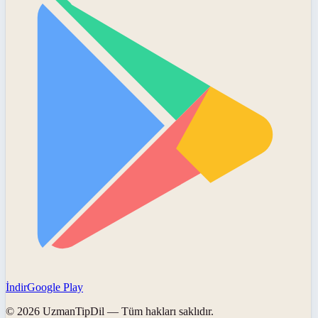
İndir
Google Play
©
2026
UzmanTipDil
— Tüm hakları saklıdır.