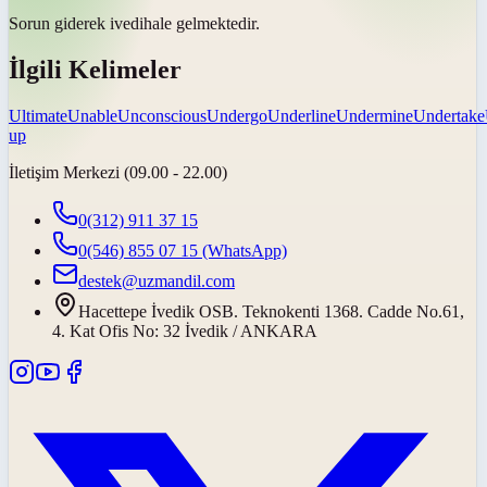
Sorun giderek
ivedi
hale gelmektedir.
İlgili Kelimeler
Ultimate
Unable
Unconscious
Undergo
Underline
Undermine
Undertake
up
İletişim Merkezi (09.00 - 22.00)
0(312) 911 37 15
0(546) 855 07 15
(WhatsApp)
destek@uzmandil.com
Hacettepe İvedik OSB. Teknokenti 1368. Cadde No.61,
4. Kat Ofis No: 32 İvedik / ANKARA