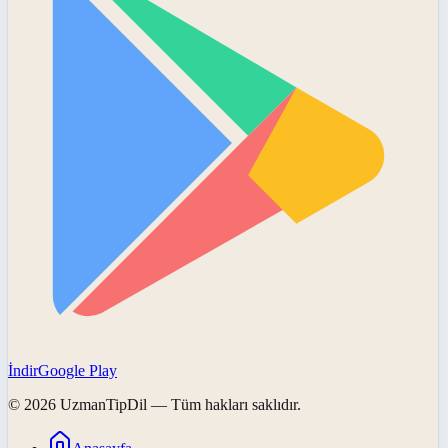
İndir
Google Play
©
2026
UzmanTipDil
— Tüm hakları saklıdır.