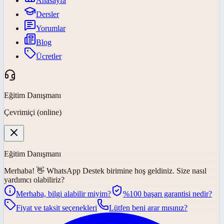
Anasayfa
Dersler
Yorumlar
Blog
Ücretler
Eğitim Danışmanı
Çevrimiçi (online)
Eğitim Danışmanı
Merhaba! 👋
WhatsApp Destek
birimine hoş geldiniz. Size nasıl
yardımcı olabiliriz?
Merhaba, bilgi alabilir miyim?
%100 başarı garantisi nedir?
Fiyat ve taksit seçenekleri
Lütfen beni arar mısınız?