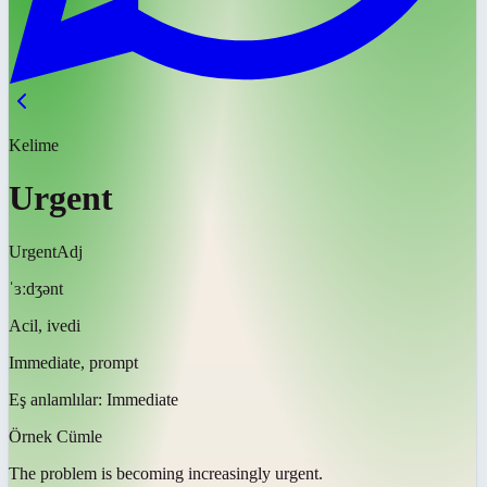
Kelime
Urgent
Urgent
Adj
ˈɜːdʒənt
Acil, ivedi
Immediate, prompt
Eş anlamlılar:
Immediate
Örnek Cümle
The problem is becoming increasingly
urgent
.