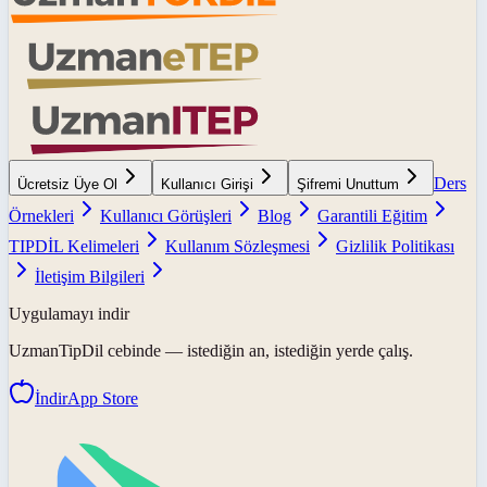
Ders
Ücretsiz Üye Ol
Kullanıcı Girişi
Şifremi Unuttum
Örnekleri
Kullanıcı Görüşleri
Blog
Garantili Eğitim
TIPDİL Kelimeleri
Kullanım Sözleşmesi
Gizlilik Politikası
İletişim Bilgileri
Uygulamayı indir
UzmanTipDil
cebinde — istediğin an, istediğin yerde çalış.
İndir
App Store