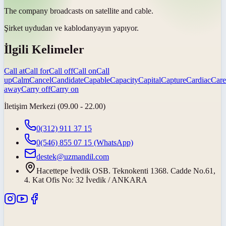
The company broadcasts on satellite and
cable
.
Şirket uydudan ve
kablodan
yayın yapıyor.
İlgili Kelimeler
Call at
Call for
Call off
Call on
Call
up
Calm
Cancel
Candidate
Capable
Capacity
Capital
Capture
Cardiac
Care
away
Carry off
Carry on
İletişim Merkezi (09.00 - 22.00)
0(312) 911 37 15
0(546) 855 07 15
(WhatsApp)
destek@uzmandil.com
Hacettepe İvedik OSB. Teknokenti 1368. Cadde No.61,
4. Kat Ofis No: 32 İvedik / ANKARA