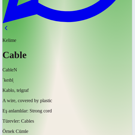
Kelime
Cable
Cable
N
ˈkeɪbl̩
Kablo, telgraf
A wire, covered by plastic
Eş anlamlılar:
Strong cord
Türevler:
Cables
Örnek Cümle