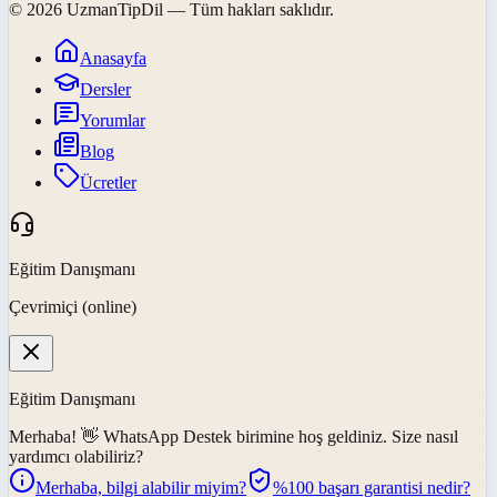
©
2026
UzmanTipDil
— Tüm hakları saklıdır.
Anasayfa
Dersler
Yorumlar
Blog
Ücretler
Eğitim Danışmanı
Çevrimiçi (online)
Eğitim Danışmanı
Merhaba! 👋
WhatsApp Destek
birimine hoş geldiniz. Size nasıl
yardımcı olabiliriz?
Merhaba, bilgi alabilir miyim?
%100 başarı garantisi nedir?