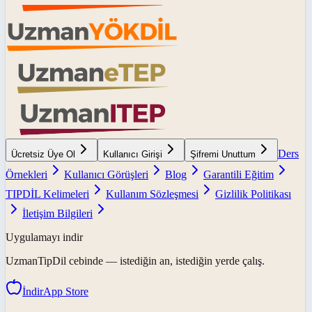
Ders
Ücretsiz Üye Ol
Kullanıcı Girişi
Şifremi Unuttum
Örnekleri
Kullanıcı Görüşleri
Blog
Garantili Eğitim
TIPDİL Kelimeleri
Kullanım Sözleşmesi
Gizlilik Politikası
İletişim Bilgileri
Uygulamayı indir
UzmanTipDil
cebinde — istediğin an, istediğin yerde çalış.
İndir
App Store