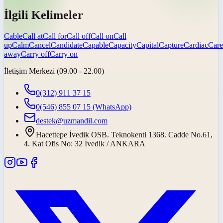
İlgili Kelimeler
Cable
Call at
Call for
Call off
Call on
Call
up
Calm
Cancel
Candidate
Capable
Capacity
Capital
Capture
Cardiac
Care
away
Carry off
Carry on
İletişim Merkezi (09.00 - 22.00)
0(312) 911 37 15
0(546) 855 07 15
(WhatsApp)
destek@uzmandil.com
Hacettepe İvedik OSB. Teknokenti 1368. Cadde No.61,
4. Kat Ofis No: 32 İvedik / ANKARA