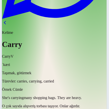
Kelime
Carry
Carry
V
ˈkæri
Taşımak, götürmek
Türevler:
carries, carrying, carried
Örnek Cümle
She's
carrying
many shopping bags. They are heavy.
O çok sayıda alışveriş torbası
taşıyor
. Onlar ağırdır.