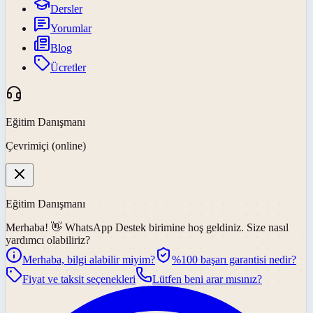
Dersler
Yorumlar
Blog
Ücretler
Eğitim Danışmanı
Çevrimiçi (online)
Eğitim Danışmanı
Merhaba! 👋
WhatsApp Destek
birimine hoş geldiniz. Size nasıl
yardımcı olabiliriz?
Merhaba, bilgi alabilir miyim?
%100 başarı garantisi nedir?
Fiyat ve taksit seçenekleri
Lütfen beni arar mısınız?