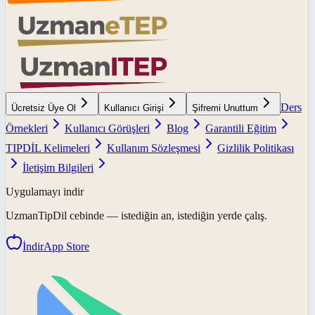
Ders
Ücretsiz Üye Ol
Kullanıcı Girişi
Şifremi Unuttum
Örnekleri
Kullanıcı Görüşleri
Blog
Garantili Eğitim
TIPDİL Kelimeleri
Kullanım Sözleşmesi
Gizlilik Politikası
İletişim Bilgileri
Uygulamayı indir
UzmanTipDil
cebinde — istediğin an, istediğin yerde çalış.
İndir
App Store