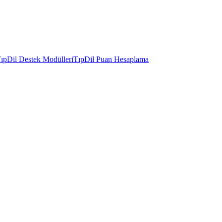
ıpDil Destek Modülleri
TıpDil Puan Hesaplama