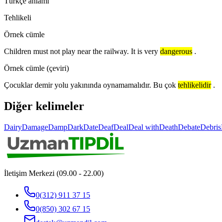
Türkçe anlamı
Tehlikeli
Örnek cümle
Children must not play near the railway. It is very
dangerous
.
Örnek cümle (çeviri)
Çocuklar demir yolu yakınında oynamamalıdır. Bu çok
tehlikelidir
.
Diğer kelimeler
Dairy
Damage
Damp
Dark
Date
Deaf
Deal
Deal with
Death
Debate
Debris
İletişim Merkezi (09.00 - 22.00)
0(312) 911 37 15
0(850) 302 67 15