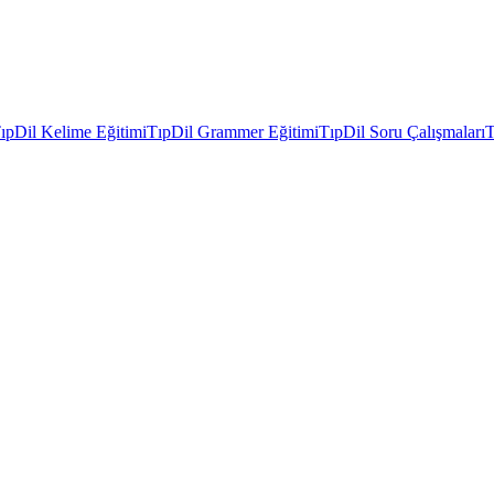
ıpDil Kelime Eğitimi
TıpDil Grammer Eğitimi
TıpDil Soru Çalışmaları
T