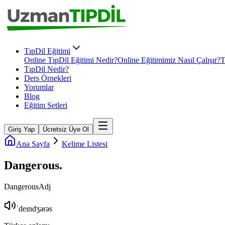
TıpDil Eğitimi
Online TıpDil Eğitimi Nedir?
Online Eğitimimiz Nasıl Çalışır?
T
TıpDil Nedir?
Ders Örnekleri
Yorumlar
Blog
Eğitim Setleri
Giriş Yap
Ücretsiz Üye Ol
Ana Sayfa
Kelime Listesi
Dangerous
.
Dangerous
Adj
ˈdeɪndʒərəs