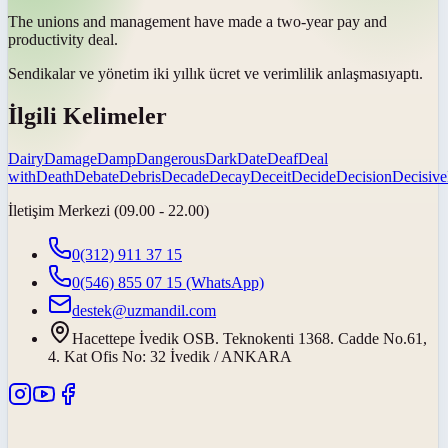
The unions and management have made a two-year pay and
productivity
deal
.
Sendikalar ve yönetim iki yıllık ücret ve verimlilik
anlaşması
yaptı.
İlgili Kelimeler
Dairy
Damage
Damp
Dangerous
Dark
Date
Deaf
Deal
with
Death
Debate
Debris
Decade
Decay
Deceit
Decide
Decision
Decisive
İletişim Merkezi (09.00 - 22.00)
0(312) 911 37 15
0(546) 855 07 15
(WhatsApp)
destek@uzmandil.com
Hacettepe İvedik OSB. Teknokenti 1368. Cadde No.61,
4. Kat Ofis No: 32 İvedik / ANKARA