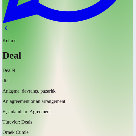
Kelime
Deal
Deal
N
diːl
Anlaşma, davranış, pazarlık
An agreement or an arrangement
Eş anlamlılar:
Agreement
Türevler:
Deals
Örnek Cümle