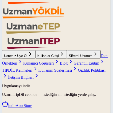
Ders
Ücretsiz Üye Ol
Kullanıcı Girişi
Şifremi Unuttum
Örnekleri
Kullanıcı Görüşleri
Blog
Garantili Eğitim
TIPDİL Kelimeleri
Kullanım Sözleşmesi
Gizlilik Politikası
İletişim Bilgileri
Uygulamayı indir
UzmanTipDil
cebinde — istediğin an, istediğin yerde çalış.
İndir
App Store