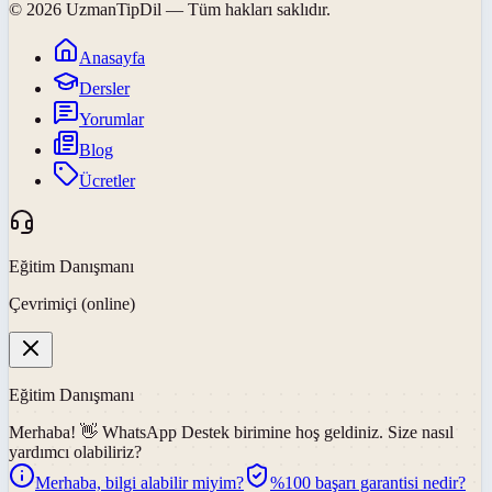
©
2026
UzmanTipDil
— Tüm hakları saklıdır.
Anasayfa
Dersler
Yorumlar
Blog
Ücretler
Eğitim Danışmanı
Çevrimiçi (online)
Eğitim Danışmanı
Merhaba! 👋
WhatsApp Destek
birimine hoş geldiniz. Size nasıl
yardımcı olabiliriz?
Merhaba, bilgi alabilir miyim?
%100 başarı garantisi nedir?