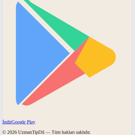
İndir
Google Play
©
2026
UzmanTipDil
— Tüm hakları saklıdır.