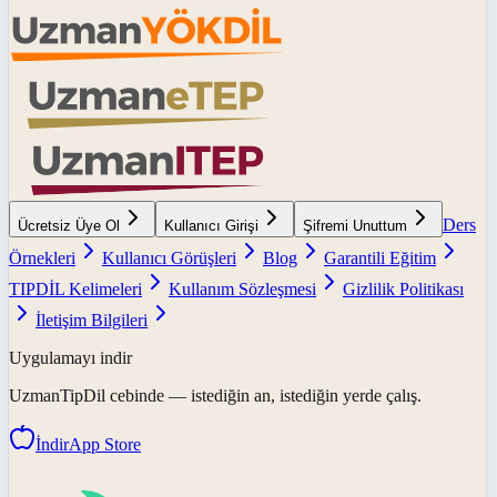
Ders
Ücretsiz Üye Ol
Kullanıcı Girişi
Şifremi Unuttum
Örnekleri
Kullanıcı Görüşleri
Blog
Garantili Eğitim
TIPDİL Kelimeleri
Kullanım Sözleşmesi
Gizlilik Politikası
İletişim Bilgileri
Uygulamayı indir
UzmanTipDil
cebinde — istediğin an, istediğin yerde çalış.
İndir
App Store