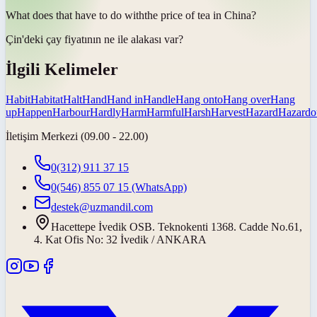
What does that
have to do with
the price of tea in China?
Çin'deki çay fiyatının ne
ile alakası var
?
İlgili Kelimeler
Habit
Habitat
Halt
Hand
Hand in
Handle
Hang onto
Hang over
Hang
up
Happen
Harbour
Hardly
Harm
Harmful
Harsh
Harvest
Hazard
Hazardo
İletişim Merkezi (09.00 - 22.00)
0(312) 911 37 15
0(546) 855 07 15
(WhatsApp)
destek@uzmandil.com
Hacettepe İvedik OSB. Teknokenti 1368. Cadde No.61,
4. Kat Ofis No: 32 İvedik / ANKARA