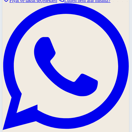
Fiyat ve taksit seçenekleri
Lütfen beni arar mısınız?