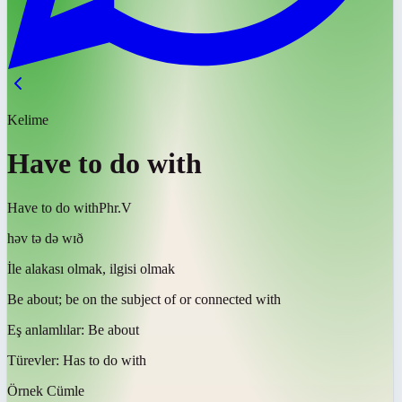
Kelime
Have to do with
Have to do with
Phr.V
həv tə də wɪð
İle alakası olmak, ilgisi olmak
Be about; be on the subject of or connected with
Eş anlamlılar:
Be about
Türevler:
Has to do with
Örnek Cümle