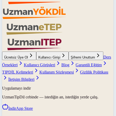
Ders
Ücretsiz Üye Ol
Kullanıcı Girişi
Şifremi Unuttum
Örnekleri
Kullanıcı Görüşleri
Blog
Garantili Eğitim
TIPDİL Kelimeleri
Kullanım Sözleşmesi
Gizlilik Politikası
İletişim Bilgileri
Uygulamayı indir
UzmanTipDil
cebinde — istediğin an, istediğin yerde çalış.
İndir
App Store