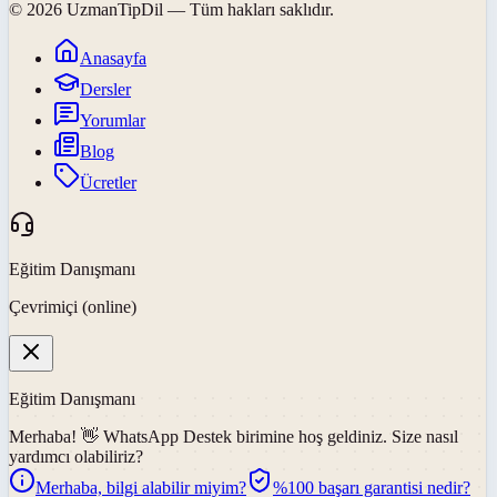
©
2026
UzmanTipDil
— Tüm hakları saklıdır.
Anasayfa
Dersler
Yorumlar
Blog
Ücretler
Eğitim Danışmanı
Çevrimiçi (online)
Eğitim Danışmanı
Merhaba! 👋
WhatsApp Destek
birimine hoş geldiniz. Size nasıl
yardımcı olabiliriz?
Merhaba, bilgi alabilir miyim?
%100 başarı garantisi nedir?