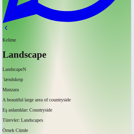
Kelime
Landscape
Landscape
N
ˈlændskeɪp
Manzara
A beautiful large area of countryside
Eş anlamlılar:
Countryside
Türevler:
Landscapes
Örnek Cümle