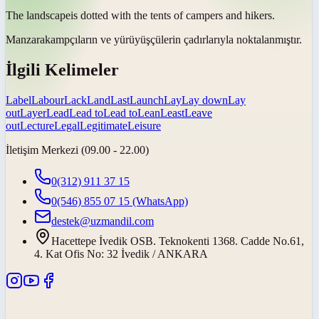
The
landscape
is dotted with the tents of campers and hikers.
Manzara
kampçıların ve yürüyüşçülerin çadırlarıyla noktalanmıştır.
İlgili Kelimeler
Label
Labour
Lack
Land
Last
Launch
Lay
Lay down
Lay
out
Layer
Lead
Lead to
Lead to
Lean
Least
Leave
out
Lecture
Legal
Legitimate
Leisure
İletişim Merkezi (09.00 - 22.00)
0(312) 911 37 15
0(546) 855 07 15
(WhatsApp)
destek@uzmandil.com
Hacettepe İvedik OSB. Teknokenti 1368. Cadde No.61,
4. Kat Ofis No: 32 İvedik / ANKARA