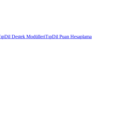
ıpDil Destek Modülleri
TıpDil Puan Hesaplama