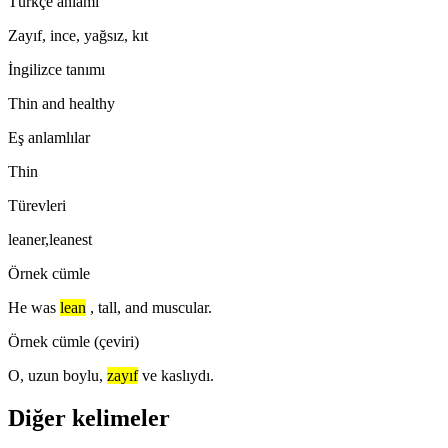
Türkçe anlamı
Zayıf, ince, yağsız, kıt
İngilizce tanımı
Thin and healthy
Eş anlamlılar
Thin
Türevleri
leaner,leanest
Örnek cümle
He was
lean
, tall, and muscular.
Örnek cümle (çeviri)
O, uzun boylu,
zayıf
ve kaslıydı.
Diğer kelimeler