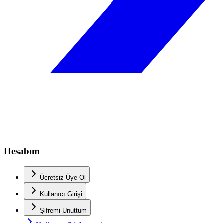
Hesabım
Ücretsiz Üye Ol
Kullanıcı Girişi
Şifremi Unuttum