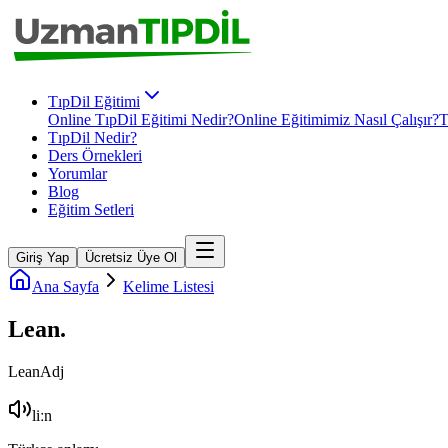
TıpDil Eğitimi
Online TıpDil Eğitimi Nedir?
Online Eğitimimiz Nasıl Çalışır?
T
TıpDil Nedir?
Ders Örnekleri
Yorumlar
Blog
Eğitim Setleri
Giriş Yap
Ücretsiz Üye Ol
Ana Sayfa
Kelime Listesi
Lean
.
Lean
Adj
liːn