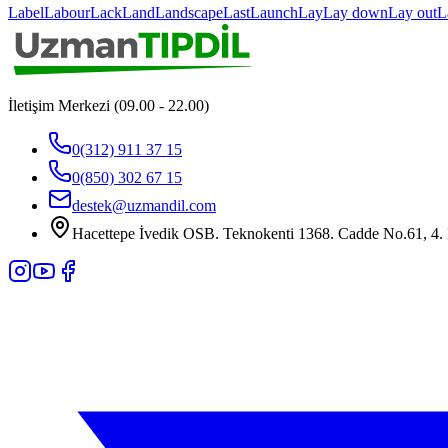
Label
Labour
Lack
Land
Landscape
Last
Launch
Lay
Lay down
Lay out
L
İletişim Merkezi (09.00 - 22.00)
0(312) 911 37 15
0(850) 302 67 15
destek@uzmandil.com
Hacettepe İvedik OSB. Teknokenti 1368. Cadde No.61, 4