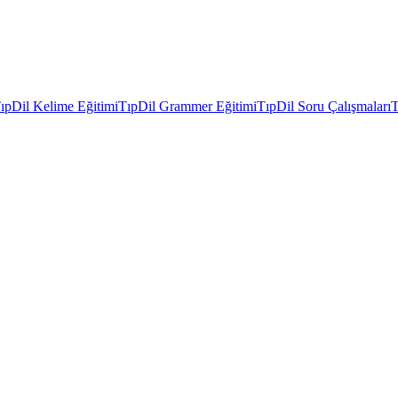
ıpDil Kelime Eğitimi
TıpDil Grammer Eğitimi
TıpDil Soru Çalışmaları
T