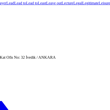
ayer
Lead
Lead to
Lead to
Least
Leave out
Lecture
Legal
Legitimate
Leisur
. Kat Ofis No: 32 İvedik / ANKARA