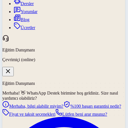
Dersler
Yorumlar
Blog
Ücretler
Eğitim Danışmanı
Çevrimiçi (online)
Eğitim Danışmanı
Merhaba! 👋
WhatsApp Destek
birimine hoş geldiniz. Size nasıl
yardımcı olabiliriz?
Merhaba, bilgi alabilir miyim?
%100 başarı garantisi nedir?
Fiyat ve taksit seçenekleri
Lütfen beni arar mısınız?