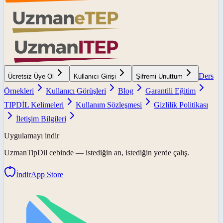
Ders
Ücretsiz Üye Ol
Kullanıcı Girişi
Şifremi Unuttum
Örnekleri
Kullanıcı Görüşleri
Blog
Garantili Eğitim
TIPDİL Kelimeleri
Kullanım Sözleşmesi
Gizlilik Politikası
İletişim Bilgileri
Uygulamayı indir
UzmanTipDil
cebinde — istediğin an, istediğin yerde çalış.
İndir
App Store