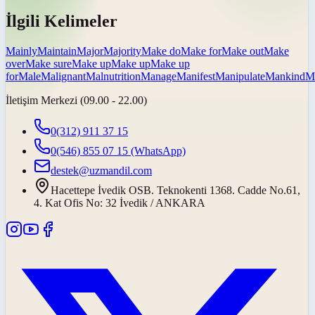
İlgili Kelimeler
Mainly
Maintain
Major
Majority
Make do
Make for
Make out
Make
over
Make sure
Make up
Make up
Make up
for
Male
Malignant
Malnutrition
Manage
Manifest
Manipulate
Mankind
M
İletişim Merkezi (09.00 - 22.00)
0(312) 911 37 15
0(546) 855 07 15
(WhatsApp)
destek@uzmandil.com
Hacettepe İvedik OSB. Teknokenti 1368. Cadde No.61,
4. Kat Ofis No: 32 İvedik / ANKARA