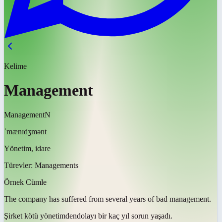
Kelime
Management
Management
N
ˈmænɪdʒmənt
Yönetim, idare
Türevler:
Managements
Örnek Cümle
The company has suffered from several years of bad
management
.
Şirket kötü
yönetimden
dolayı bir kaç yıl sorun yaşadı.