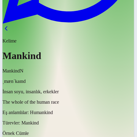
Kelime
Mankind
Mankind
N
ˌmænˈkaɪnd
İnsan soyu, insanlık, erkekler
The whole of the human race
Eş anlamlılar:
Humankind
Türevler:
Mankind
Örnek Cümle