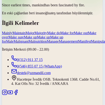
Since earliest times,
mankind
has been fascinated by fire.
En eski çağlardan beri
insanoğlu
ateş tarafından büyülenmiştir.
İlgili Kelimeler
Mainly
Maintain
Major
Majority
Make do
Make for
Make out
Make
over
Make sure
Make up
Make up
Make up
for
Male
Malignant
Malnutrition
Manage
Management
Manifest
Manipula
İletişim Merkezi (09.00 - 22.00)
0(312) 911 37 15
0(546) 855 07 15
(WhatsApp)
destek@uzmandil.com
Hacettepe İvedik OSB. Teknokenti 1368. Cadde No.61,
4. Kat Ofis No: 32 İvedik / ANKARA