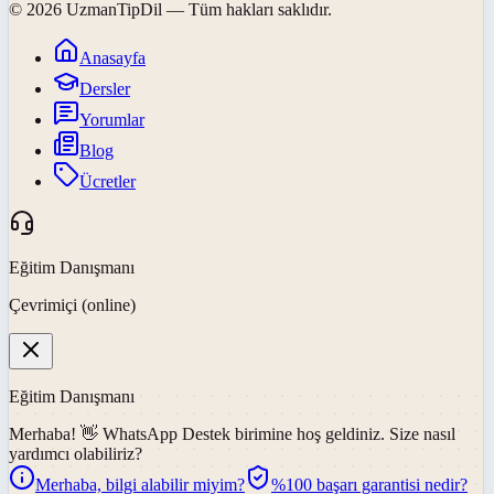
©
2026
UzmanTipDil
— Tüm hakları saklıdır.
Anasayfa
Dersler
Yorumlar
Blog
Ücretler
Eğitim Danışmanı
Çevrimiçi (online)
Eğitim Danışmanı
Merhaba! 👋
WhatsApp Destek
birimine hoş geldiniz. Size nasıl
yardımcı olabiliriz?
Merhaba, bilgi alabilir miyim?
%100 başarı garantisi nedir?