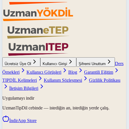
Ders
Ücretsiz Üye Ol
Kullanıcı Girişi
Şifremi Unuttum
Örnekleri
Kullanıcı Görüşleri
Blog
Garantili Eğitim
TIPDİL Kelimeleri
Kullanım Sözleşmesi
Gizlilik Politikası
İletişim Bilgileri
Uygulamayı indir
UzmanTipDil
cebinde — istediğin an, istediğin yerde çalış.
İndir
App Store