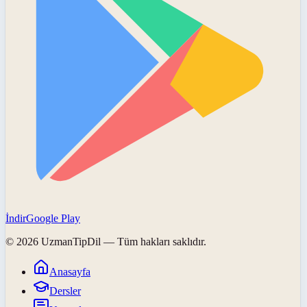
İndir
Google Play
©
2026
UzmanTipDil
— Tüm hakları saklıdır.
Anasayfa
Dersler