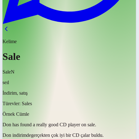
Kelime
Sale
Sale
N
seɪl
İndirim, satış
Türevler:
Sales
Örnek Cümle
Don has found a really good CD player on
sale
.
Don
indirimde
gerçekten çok iyi bir CD çalar buldu.