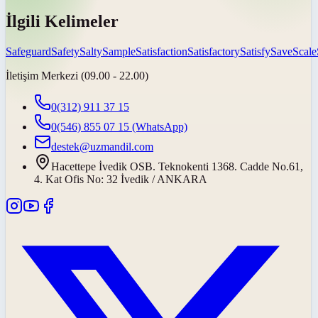
İlgili Kelimeler
Safeguard
Safety
Salty
Sample
Satisfaction
Satisfactory
Satisfy
Save
Scale
İletişim Merkezi (09.00 - 22.00)
0(312) 911 37 15
0(546) 855 07 15
(WhatsApp)
destek@uzmandil.com
Hacettepe İvedik OSB. Teknokenti 1368. Cadde No.61,
4. Kat Ofis No: 32 İvedik / ANKARA