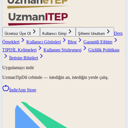
Ders
Ücretsiz Üye Ol
Kullanıcı Girişi
Şifremi Unuttum
Örnekleri
Kullanıcı Görüşleri
Blog
Garantili Eğitim
TIPDİL Kelimeleri
Kullanım Sözleşmesi
Gizlilik Politikası
İletişim Bilgileri
Uygulamayı indir
UzmanTipDil
cebinde — istediğin an, istediğin yerde çalış.
İndir
App Store