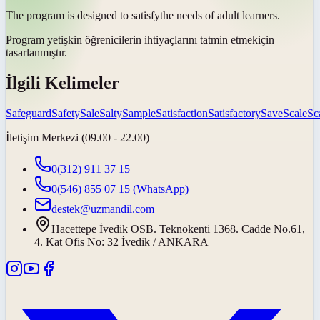
The program is designed to
satisfy
the needs of adult learners.
Program yetişkin öğrenicilerin ihtiyaçlarını
tatmin etmek
için
tasarlanmıştır.
İlgili Kelimeler
Safeguard
Safety
Sale
Salty
Sample
Satisfaction
Satisfactory
Save
Scale
Sc
İletişim Merkezi (09.00 - 22.00)
0(312) 911 37 15
0(546) 855 07 15
(WhatsApp)
destek@uzmandil.com
Hacettepe İvedik OSB. Teknokenti 1368. Cadde No.61,
4. Kat Ofis No: 32 İvedik / ANKARA