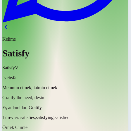
Kelime
Satisfy
Satisfy
V
ˈsætɪsfaɪ
Memnun etmek, tatmin etmek
Gratify the need, desire
Eş anlamlılar:
Gratify
Türevler:
satisfies,satisfying,satisfied
Örnek Cümle