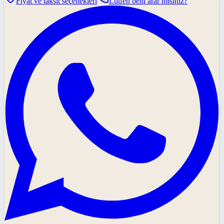
Fiyat ve taksit seçenekleri
Lütfen beni arar mısınız?