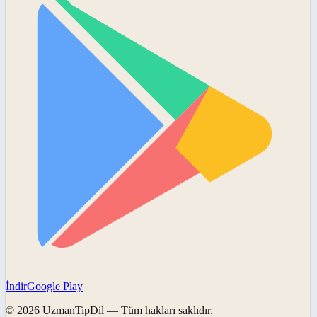
İndir
Google Play
©
2026
UzmanTipDil
— Tüm hakları saklıdır.