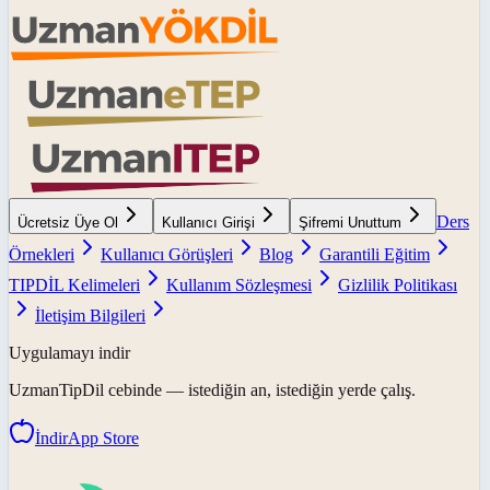
Ders
Ücretsiz Üye Ol
Kullanıcı Girişi
Şifremi Unuttum
Örnekleri
Kullanıcı Görüşleri
Blog
Garantili Eğitim
TIPDİL Kelimeleri
Kullanım Sözleşmesi
Gizlilik Politikası
İletişim Bilgileri
Uygulamayı indir
UzmanTipDil
cebinde — istediğin an, istediğin yerde çalış.
İndir
App Store