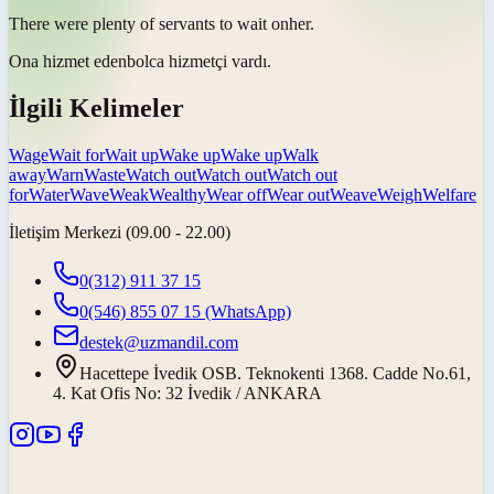
There were plenty of servants to
wait on
her.
Ona
hizmet eden
bolca hizmetçi vardı.
İlgili Kelimeler
Wage
Wait for
Wait up
Wake up
Wake up
Walk
away
Warn
Waste
Watch out
Watch out
Watch out
for
Water
Wave
Weak
Wealthy
Wear off
Wear out
Weave
Weigh
Welfare
İletişim Merkezi (09.00 - 22.00)
0(312) 911 37 15
0(546) 855 07 15
(WhatsApp)
destek@uzmandil.com
Hacettepe İvedik OSB. Teknokenti 1368. Cadde No.61,
4. Kat Ofis No: 32 İvedik / ANKARA