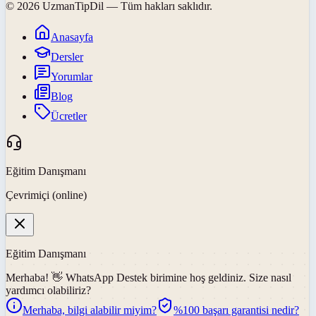
©
2026
UzmanTipDil
— Tüm hakları saklıdır.
Anasayfa
Dersler
Yorumlar
Blog
Ücretler
Eğitim Danışmanı
Çevrimiçi (online)
Eğitim Danışmanı
Merhaba! 👋
WhatsApp Destek
birimine hoş geldiniz. Size nasıl
yardımcı olabiliriz?
Merhaba, bilgi alabilir miyim?
%100 başarı garantisi nedir?