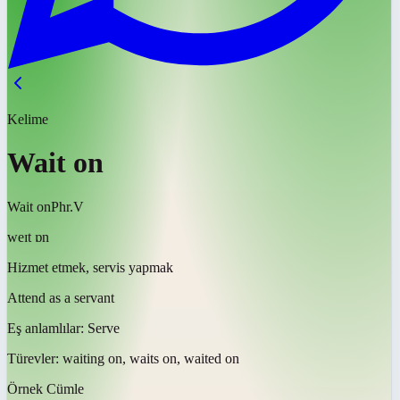
Kelime
Wait on
Wait on
Phr.V
weɪt ɒn
Hizmet etmek, servis yapmak
Attend as a servant
Eş anlamlılar:
Serve
Türevler:
waiting on, waits on, waited on
Örnek Cümle