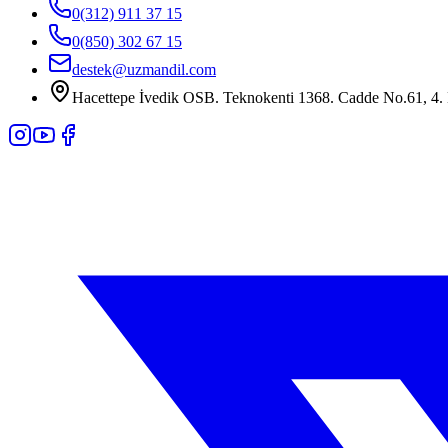
0(312) 911 37 15
0(850) 302 67 15
destek@uzmandil.com
Hacettepe İvedik OSB. Teknokenti 1368. Cadde No.61, 4