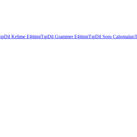
ıpDil Kelime Eğitimi
TıpDil Grammer Eğitimi
TıpDil Soru Çalışmaları
T