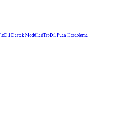
ıpDil Destek Modülleri
TıpDil Puan Hesaplama