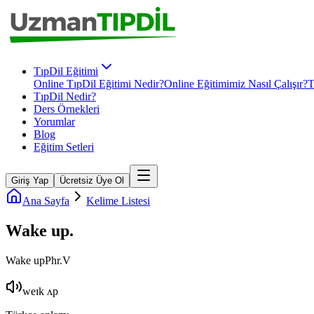
TıpDil Eğitimi
Online TıpDil Eğitimi Nedir?
Online Eğitimimiz Nasıl Çalışır?
T
TıpDil Nedir?
Ders Örnekleri
Yorumlar
Blog
Eğitim Setleri
Giriş Yap
Ücretsiz Üye Ol
Ana Sayfa
Kelime Listesi
Wake up
.
Wake up
Phr.V
weɪk ʌp