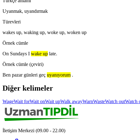
Türkçe anlamı
Uyanmak, uyandırmak
Türevleri
wakes up, waking up, woke up, woken up
Örnek cümle
On Sundays I
wake up
late.
Örnek cümle (çeviri)
Ben pazar günleri geç
uyanıyorum
.
Diğer kelimeler
Wage
Wait for
Wait on
Wait up
Walk away
Warn
Waste
Watch out
Watch 
İletişim Merkezi (09.00 - 22.00)