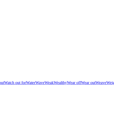
out
Watch out for
Water
Wave
Weak
Wealthy
Wear off
Wear out
Weave
Wei