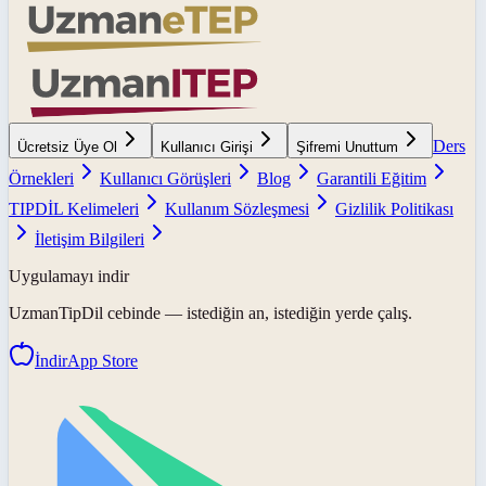
Ders
Ücretsiz Üye Ol
Kullanıcı Girişi
Şifremi Unuttum
Örnekleri
Kullanıcı Görüşleri
Blog
Garantili Eğitim
TIPDİL Kelimeleri
Kullanım Sözleşmesi
Gizlilik Politikası
İletişim Bilgileri
Uygulamayı indir
UzmanTipDil
cebinde — istediğin an, istediğin yerde çalış.
İndir
App Store