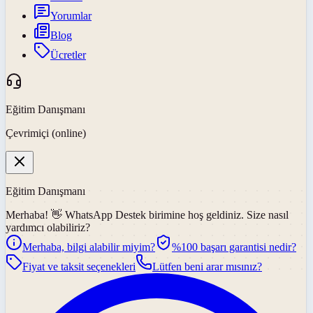
Yorumlar
Blog
Ücretler
Eğitim Danışmanı
Çevrimiçi (online)
Eğitim Danışmanı
Merhaba! 👋
WhatsApp Destek
birimine hoş geldiniz. Size nasıl
yardımcı olabiliriz?
Merhaba, bilgi alabilir miyim?
%100 başarı garantisi nedir?
Fiyat ve taksit seçenekleri
Lütfen beni arar mısınız?