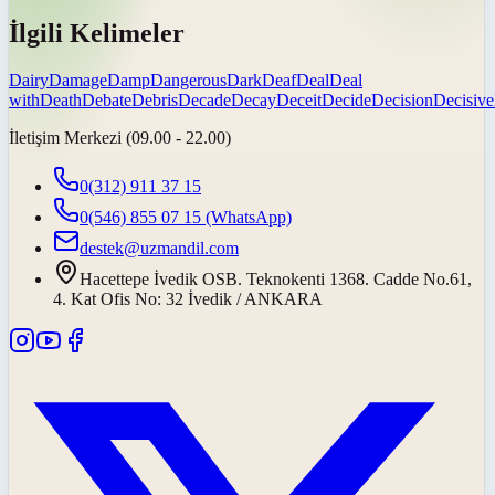
İlgili Kelimeler
Dairy
Damage
Damp
Dangerous
Dark
Deaf
Deal
Deal
with
Death
Debate
Debris
Decade
Decay
Deceit
Decide
Decision
Decisive
İletişim Merkezi (09.00 - 22.00)
0(312) 911 37 15
0(546) 855 07 15
(WhatsApp)
destek@uzmandil.com
Hacettepe İvedik OSB. Teknokenti 1368. Cadde No.61,
4. Kat Ofis No: 32 İvedik / ANKARA