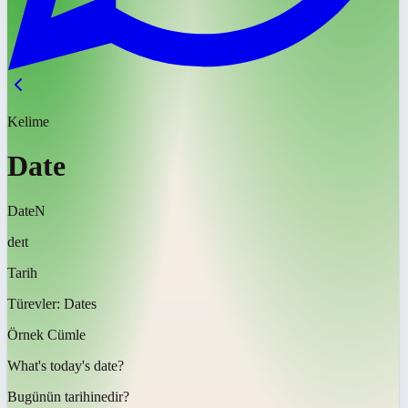
Kelime
Date
Date
N
deɪt
Tarih
Türevler:
Dates
Örnek Cümle
What's today's
date
?
Bugünün
tarihi
nedir?