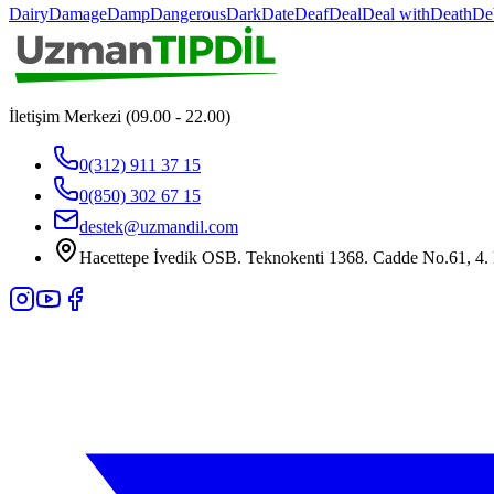
Dairy
Damage
Damp
Dangerous
Dark
Date
Deaf
Deal
Deal with
Death
De
İletişim Merkezi (09.00 - 22.00)
0(312) 911 37 15
0(850) 302 67 15
destek@uzmandil.com
Hacettepe İvedik OSB. Teknokenti 1368. Cadde No.61, 4