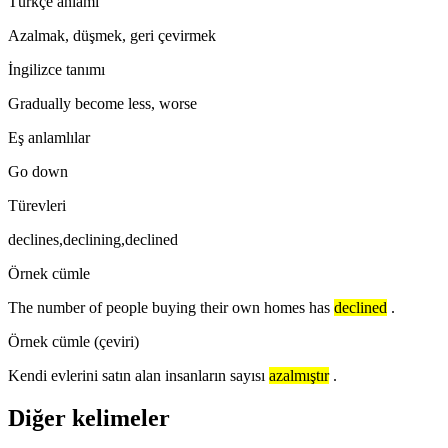
Türkçe anlamı
Azalmak, düşmek, geri çevirmek
İngilizce tanımı
Gradually become less, worse
Eş anlamlılar
Go down
Türevleri
declines,declining,declined
Örnek cümle
The number of people buying their own homes has
declined
.
Örnek cümle (çeviri)
Kendi evlerini satın alan insanların sayısı
azalmıştır
.
Diğer kelimeler