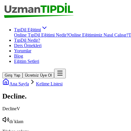
TıpDil Eğitimi
Online TıpDil Eğitimi Nedir?
Online Eğitimimiz Nasıl Çalışır?
T
TıpDil Nedir?
Ders Örnekleri
Yorumlar
Blog
Eğitim Setleri
Giriş Yap
Ücretsiz Üye Ol
Ana Sayfa
Kelime Listesi
Decline
.
Decline
V
dɪˈklaɪn