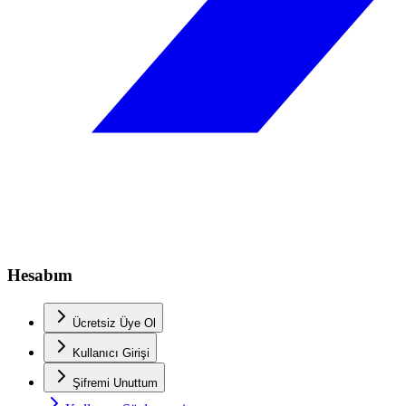
Hesabım
Ücretsiz Üye Ol
Kullanıcı Girişi
Şifremi Unuttum