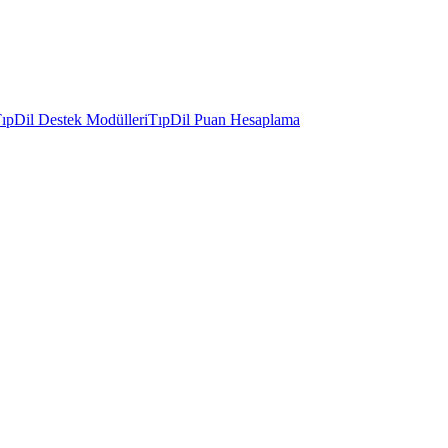
ıpDil Destek Modülleri
TıpDil Puan Hesaplama