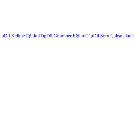
ıpDil Kelime Eğitimi
TıpDil Grammer Eğitimi
TıpDil Soru Çalışmaları
T