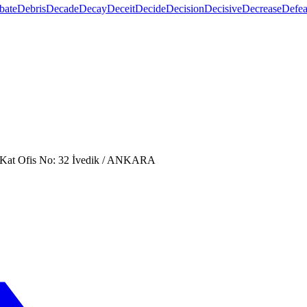
bate
Debris
Decade
Decay
Deceit
Decide
Decision
Decisive
Decrease
Defea
. Kat Ofis No: 32 İvedik / ANKARA