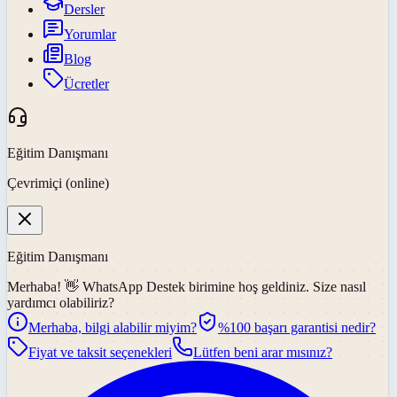
Dersler
Yorumlar
Blog
Ücretler
Eğitim Danışmanı
Çevrimiçi (online)
Eğitim Danışmanı
Merhaba! 👋
WhatsApp Destek
birimine hoş geldiniz. Size nasıl
yardımcı olabiliriz?
Merhaba, bilgi alabilir miyim?
%100 başarı garantisi nedir?
Fiyat ve taksit seçenekleri
Lütfen beni arar mısınız?