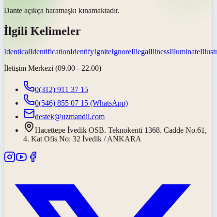
Dante açıkça
haram
aşkı kınamaktadır.
İlgili Kelimeler
Identical
Identification
Identify
Ignite
Ignore
Illegal
Illness
Illuminate
Illust
İletişim Merkezi (09.00 - 22.00)
0(312) 911 37 15
0(546) 855 07 15
(WhatsApp)
destek@uzmandil.com
Hacettepe İvedik OSB. Teknokenti 1368. Cadde No.61,
4. Kat Ofis No: 32 İvedik / ANKARA