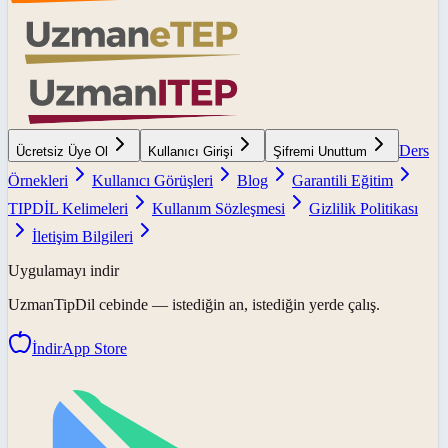
Ders
Ücretsiz Üye Ol
Kullanıcı Girişi
Şifremi Unuttum
Örnekleri
Kullanıcı Görüşleri
Blog
Garantili Eğitim
TIPDİL Kelimeleri
Kullanım Sözleşmesi
Gizlilik Politikası
İletişim Bilgileri
Uygulamayı indir
UzmanTipDil
cebinde — istediğin an, istediğin yerde çalış.
İndir
App Store