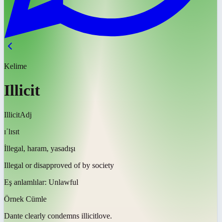
Kelime
Illicit
Illicit
Adj
ɪˈlɪsɪt
İllegal, haram, yasadışı
Illegal or disapproved of by society
Eş anlamlılar:
Unlawful
Örnek Cümle
Dante clearly condemns
illicit
love.