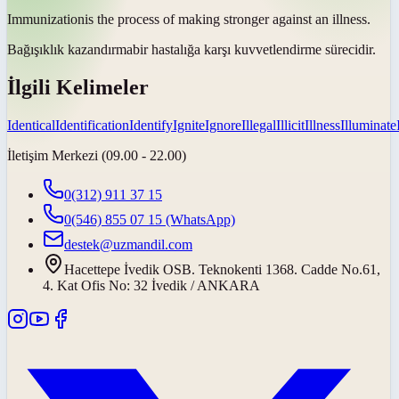
Immunization
is the process of making stronger against an illness.
Bağışıklık kazandırma
bir hastalığa karşı kuvvetlendirme sürecidir.
İlgili Kelimeler
Identical
Identification
Identify
Ignite
Ignore
Illegal
Illicit
Illness
Illuminate
İletişim Merkezi (09.00 - 22.00)
0(312) 911 37 15
0(546) 855 07 15
(WhatsApp)
destek@uzmandil.com
Hacettepe İvedik OSB. Teknokenti 1368. Cadde No.61,
4. Kat Ofis No: 32 İvedik / ANKARA