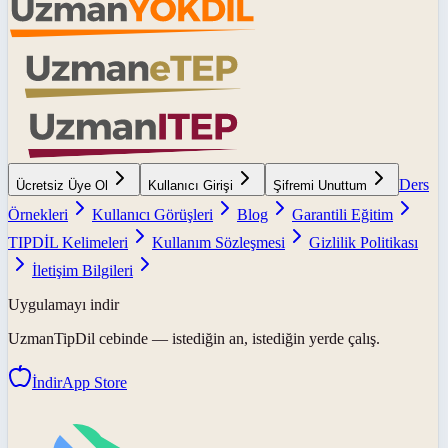
Ders
Ücretsiz Üye Ol
Kullanıcı Girişi
Şifremi Unuttum
Örnekleri
Kullanıcı Görüşleri
Blog
Garantili Eğitim
TIPDİL Kelimeleri
Kullanım Sözleşmesi
Gizlilik Politikası
İletişim Bilgileri
Uygulamayı indir
UzmanTipDil
cebinde — istediğin an, istediğin yerde çalış.
İndir
App Store