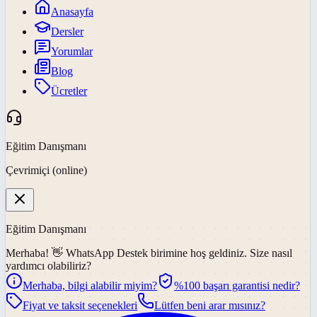
Anasayfa
Dersler
Yorumlar
Blog
Ücretler
Eğitim Danışmanı
Çevrimiçi (online)
Eğitim Danışmanı
Merhaba! 👋
WhatsApp Destek
birimine hoş geldiniz. Size nasıl
yardımcı olabiliriz?
Merhaba, bilgi alabilir miyim?
%100 başarı garantisi nedir?
Fiyat ve taksit seçenekleri
Lütfen beni arar mısınız?