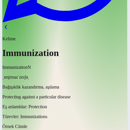
Kelime
Immunization
Immunization
N
ˌɪmjʊnaɪˈzeɪʃn̩
Bağışıklık kazandırma, aşılama
Protecting against a particular disease
Eş anlamlılar:
Protection
Türevler:
Immunizations
Örnek Cümle