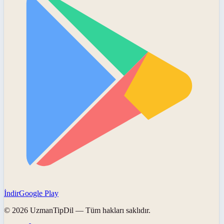
İndir
Google Play
©
2026
UzmanTipDil
— Tüm hakları saklıdır.