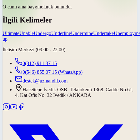
O canlı ama
baygın
olarak bulundu.
İlgili Kelimeler
Ultimate
Unable
Undergo
Underline
Undermine
Undertake
Unemployme
up
İletişim Merkezi (09.00 - 22.00)
0(312) 911 37 15
0(546) 855 07 15
(WhatsApp)
destek@uzmandil.com
Hacettepe İvedik OSB. Teknokenti 1368. Cadde No.61,
4. Kat Ofis No: 32 İvedik / ANKARA