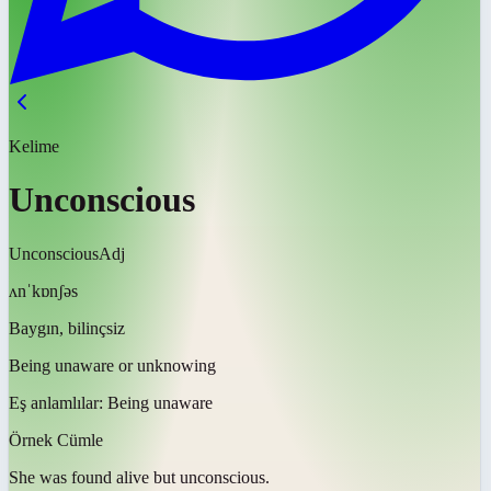
Kelime
Unconscious
Unconscious
Adj
ʌnˈkɒnʃəs
Baygın, bilinçsiz
Being unaware or unknowing
Eş anlamlılar:
Being unaware
Örnek Cümle
She was found alive but
unconscious
.