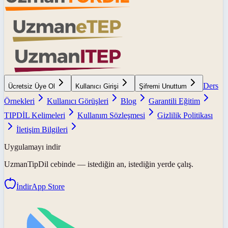
Ders
Ücretsiz Üye Ol
Kullanıcı Girişi
Şifremi Unuttum
Örnekleri
Kullanıcı Görüşleri
Blog
Garantili Eğitim
TIPDİL Kelimeleri
Kullanım Sözleşmesi
Gizlilik Politikası
İletişim Bilgileri
Uygulamayı indir
UzmanTipDil
cebinde — istediğin an, istediğin yerde çalış.
İndir
App Store