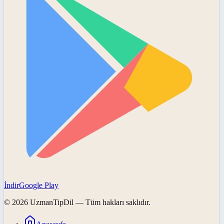
İndir
Google Play
©
2026
UzmanTipDil
— Tüm hakları saklıdır.