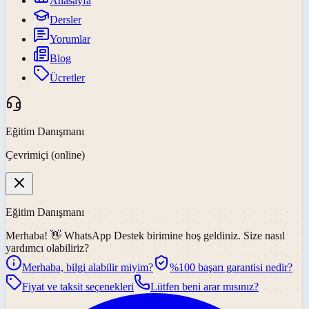
Anasayfa
Dersler
Yorumlar
Blog
Ücretler
Eğitim Danışmanı
Çevrimiçi (online)
Eğitim Danışmanı
Merhaba! 👋
WhatsApp Destek
birimine hoş geldiniz. Size nasıl
yardımcı olabiliriz?
Merhaba, bilgi alabilir miyim?
%100 başarı garantisi nedir?
Fiyat ve taksit seçenekleri
Lütfen beni arar mısınız?