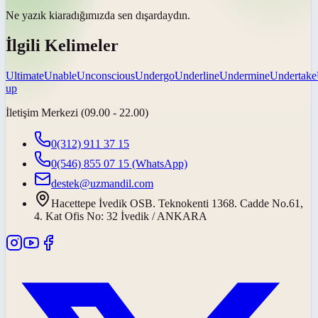
Ne yazık ki
aradığımızda sen dışardaydın.
İlgili Kelimeler
Ultimate
Unable
Unconscious
Undergo
Underline
Undermine
Undertake
up
İletişim Merkezi (09.00 - 22.00)
0(312) 911 37 15
0(546) 855 07 15
(WhatsApp)
destek@uzmandil.com
Hacettepe İvedik OSB. Teknokenti 1368. Cadde No.61,
4. Kat Ofis No: 32 İvedik / ANKARA