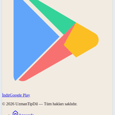
İndir
Google Play
©
2026
UzmanTipDil
— Tüm hakları saklıdır.