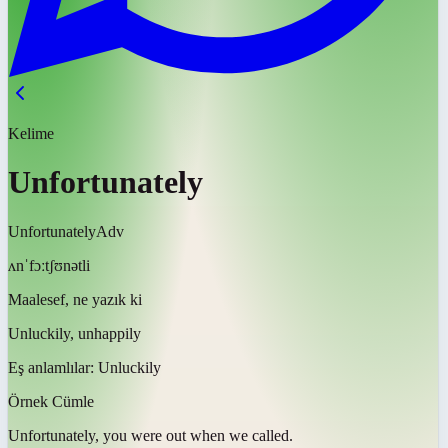
Kelime
Unfortunately
Unfortunately
Adv
ʌnˈfɔːtʃʊnətli
Maalesef, ne yazık ki
Unluckily, unhappily
Eş anlamlılar:
Unluckily
Örnek Cümle
Unfortunately
, you were out when we called.