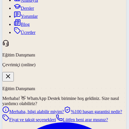
Anasayfa
Dersler
Yorumlar
Blog
Ücretler
Eğitim Danışmanı
Çevrimiçi (online)
Eğitim Danışmanı
Merhaba! 👋
WhatsApp Destek
birimine hoş geldiniz. Size nasıl
yardımcı olabiliriz?
Merhaba, bilgi alabilir miyim?
%100 başarı garantisi nedir?
Fiyat ve taksit seçenekleri
Lütfen beni arar mısınız?