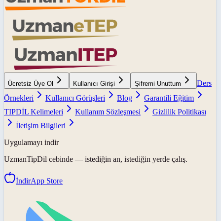
Ders
Ücretsiz Üye Ol
Kullanıcı Girişi
Şifremi Unuttum
Örnekleri
Kullanıcı Görüşleri
Blog
Garantili Eğitim
TIPDİL Kelimeleri
Kullanım Sözleşmesi
Gizlilik Politikası
İletişim Bilgileri
Uygulamayı indir
UzmanTipDil
cebinde — istediğin an, istediğin yerde çalış.
İndir
App Store