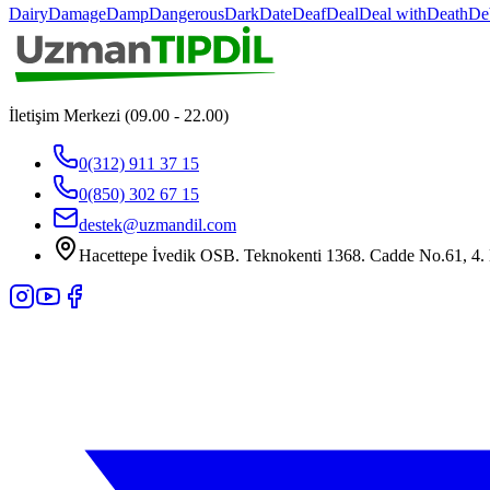
Dairy
Damage
Damp
Dangerous
Dark
Date
Deaf
Deal
Deal with
Death
De
İletişim Merkezi (09.00 - 22.00)
0(312) 911 37 15
0(850) 302 67 15
destek@uzmandil.com
Hacettepe İvedik OSB. Teknokenti 1368. Cadde No.61, 4