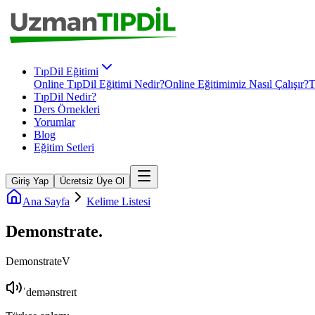
TıpDil Eğitimi
Online TıpDil Eğitimi Nedir?
Online Eğitimimiz Nasıl Çalışır?
T
TıpDil Nedir?
Ders Örnekleri
Yorumlar
Blog
Eğitim Setleri
Giriş Yap
Ücretsiz Üye Ol
Ana Sayfa
Kelime Listesi
Demonstrate
.
Demonstrate
V
ˈdemənstreɪt