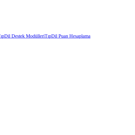
ıpDil Destek Modülleri
TıpDil Puan Hesaplama