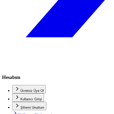
Hesabım
Ücretsiz Üye Ol
Kullanıcı Girişi
Şifremi Unuttum