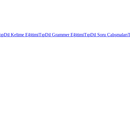
ıpDil Kelime Eğitimi
TıpDil Grammer Eğitimi
TıpDil Soru Çalışmaları
T