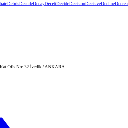
bate
Debris
Decade
Decay
Deceit
Decide
Decision
Decisive
Decline
Decrea
. Kat Ofis No: 32 İvedik / ANKARA