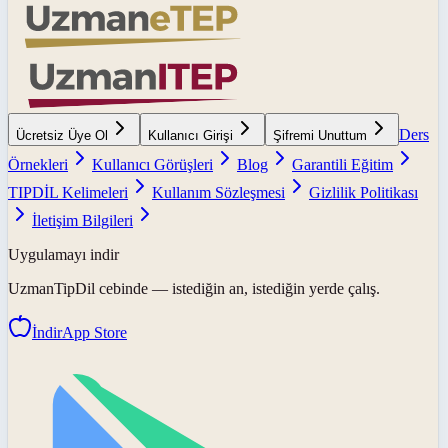
Ders
Ücretsiz Üye Ol
Kullanıcı Girişi
Şifremi Unuttum
Örnekleri
Kullanıcı Görüşleri
Blog
Garantili Eğitim
TIPDİL Kelimeleri
Kullanım Sözleşmesi
Gizlilik Politikası
İletişim Bilgileri
Uygulamayı indir
UzmanTipDil
cebinde — istediğin an, istediğin yerde çalış.
İndir
App Store