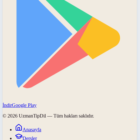
İndir
Google Play
©
2026
UzmanTipDil
— Tüm hakları saklıdır.
Anasayfa
Dersler