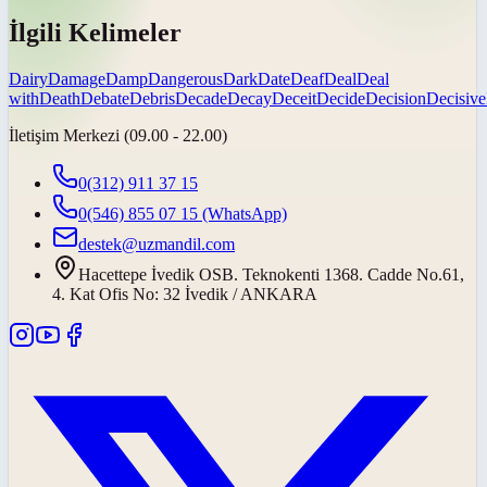
İlgili Kelimeler
Dairy
Damage
Damp
Dangerous
Dark
Date
Deaf
Deal
Deal
with
Death
Debate
Debris
Decade
Decay
Deceit
Decide
Decision
Decisive
İletişim Merkezi (09.00 - 22.00)
0(312) 911 37 15
0(546) 855 07 15
(WhatsApp)
destek@uzmandil.com
Hacettepe İvedik OSB. Teknokenti 1368. Cadde No.61,
4. Kat Ofis No: 32 İvedik / ANKARA