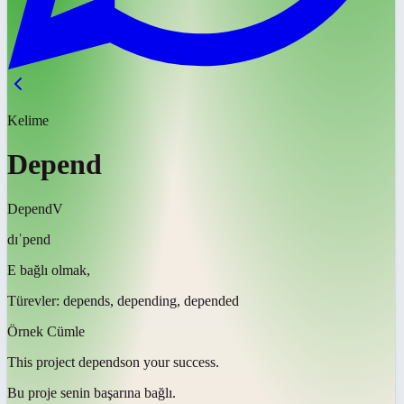
Kelime
Depend
Depend
V
dɪˈpend
E bağlı olmak,
Türevler:
depends, depending, depended
Örnek Cümle
This project
depends
on your success.
Bu proje senin başarına
bağlı
.