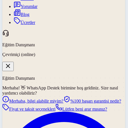
Yorumlar
Blog
Ücretler
Eğitim Danışmanı
Çevrimiçi (online)
Eğitim Danışmanı
Merhaba! 👋
WhatsApp Destek
birimine hoş geldiniz. Size nasıl
yardımcı olabiliriz?
Merhaba, bilgi alabilir miyim?
%100 başarı garantisi nedir?
Fiyat ve taksit seçenekleri
Lütfen beni arar mısınız?