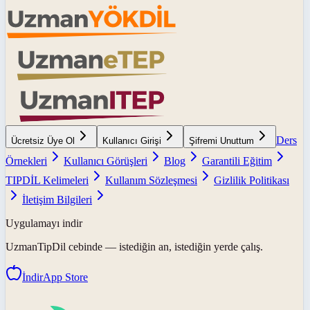
Ders
Ücretsiz Üye Ol
Kullanıcı Girişi
Şifremi Unuttum
Örnekleri
Kullanıcı Görüşleri
Blog
Garantili Eğitim
TIPDİL Kelimeleri
Kullanım Sözleşmesi
Gizlilik Politikası
İletişim Bilgileri
Uygulamayı indir
UzmanTipDil
cebinde — istediğin an, istediğin yerde çalış.
İndir
App Store