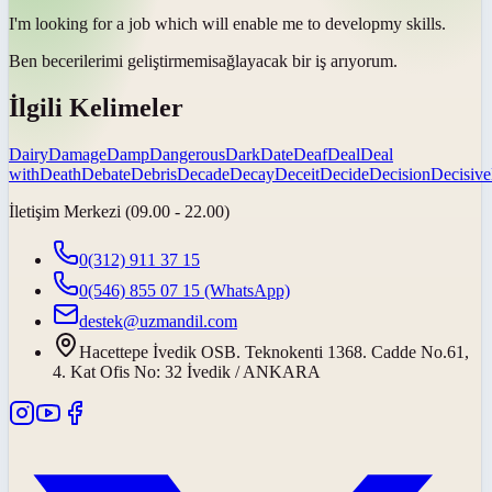
I'm looking for a job which will enable me to
develop
my skills.
Ben becerilerimi
geliştirmemi
sağlayacak bir iş arıyorum.
İlgili Kelimeler
Dairy
Damage
Damp
Dangerous
Dark
Date
Deaf
Deal
Deal
with
Death
Debate
Debris
Decade
Decay
Deceit
Decide
Decision
Decisive
İletişim Merkezi (09.00 - 22.00)
0(312) 911 37 15
0(546) 855 07 15
(WhatsApp)
destek@uzmandil.com
Hacettepe İvedik OSB. Teknokenti 1368. Cadde No.61,
4. Kat Ofis No: 32 İvedik / ANKARA