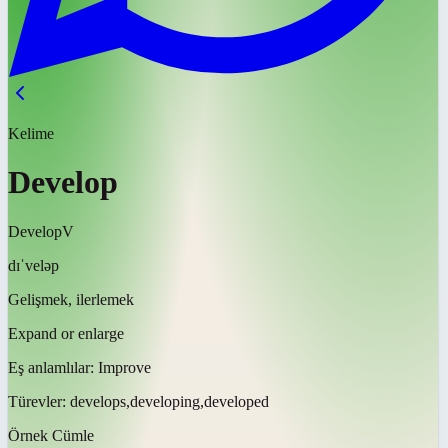
Kelime
Develop
Develop
V
dɪˈveləp
Gelişmek, ilerlemek
Expand or enlarge
Eş anlamlılar:
Improve
Türevler:
develops,developing,developed
Örnek Cümle