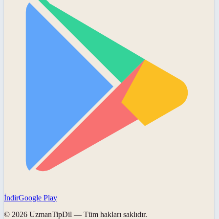
İndir
Google Play
©
2026
UzmanTipDil
— Tüm hakları saklıdır.