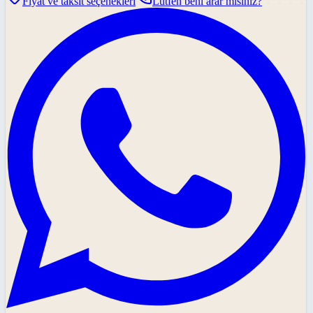
Fiyat ve taksit seçenekleri
Lütfen beni arar mısınız?