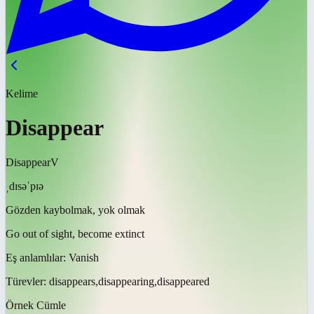
Kelime
Disappear
Disappear
V
ˌdɪsəˈpɪə
Gözden kaybolmak, yok olmak
Go out of sight, become extinct
Eş anlamlılar:
Vanish
Türevler:
disappears,disappearing,disappeared
Örnek Cümle