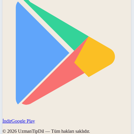
İndir
Google Play
©
2026
UzmanTipDil
— Tüm hakları saklıdır.