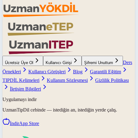
Ders
Ücretsiz Üye Ol
Kullanıcı Girişi
Şifremi Unuttum
Örnekleri
Kullanıcı Görüşleri
Blog
Garantili Eğitim
TIPDİL Kelimeleri
Kullanım Sözleşmesi
Gizlilik Politikası
İletişim Bilgileri
Uygulamayı indir
UzmanTipDil
cebinde — istediğin an, istediğin yerde çalış.
İndir
App Store