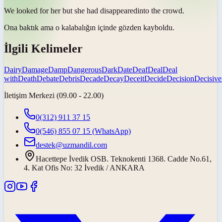
We looked for her but she had
disappeared
into the crowd.
Ona baktık ama o kalabalığın içinde
gözden kayboldu
.
İlgili Kelimeler
Dairy
Damage
Damp
Dangerous
Dark
Date
Deaf
Deal
Deal
with
Death
Debate
Debris
Decade
Decay
Deceit
Decide
Decision
Decisive
İletişim Merkezi (09.00 - 22.00)
0(312) 911 37 15
0(546) 855 07 15
(WhatsApp)
destek@uzmandil.com
Hacettepe İvedik OSB. Teknokenti 1368. Cadde No.61,
4. Kat Ofis No: 32 İvedik / ANKARA