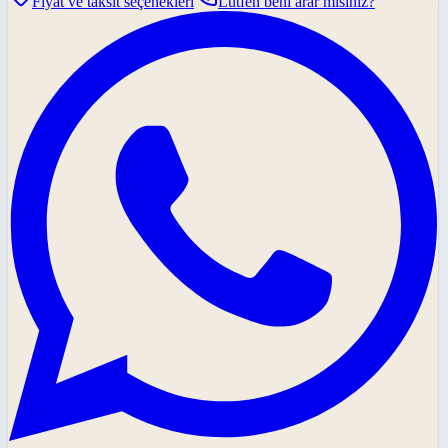
Fiyat ve taksit seçenekleri
Lütfen beni arar mısınız?