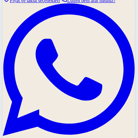
Fiyat ve taksit seçenekleri
Lütfen beni arar mısınız?