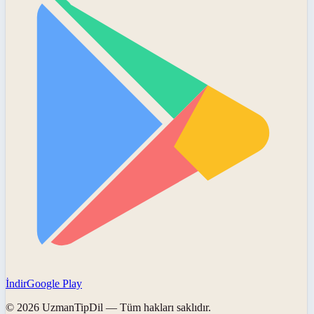
İndir
Google Play
©
2026
UzmanTipDil
— Tüm hakları saklıdır.