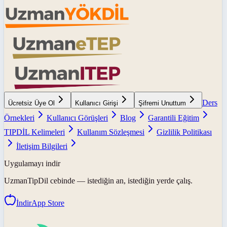
Ders
Ücretsiz Üye Ol
Kullanıcı Girişi
Şifremi Unuttum
Örnekleri
Kullanıcı Görüşleri
Blog
Garantili Eğitim
TIPDİL Kelimeleri
Kullanım Sözleşmesi
Gizlilik Politikası
İletişim Bilgileri
Uygulamayı indir
UzmanTipDil
cebinde — istediğin an, istediğin yerde çalış.
İndir
App Store