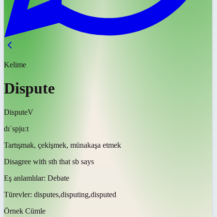
Kelime
Dispute
Dispute
V
dɪˈspjuːt
Tartışmak, çekişmek, münakaşa etmek
Disagree with sth that sb says
Eş anlamlılar:
Debate
Türevler:
disputes,disputing,disputed
Örnek Cümle