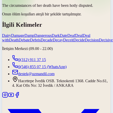
The circumstances of her death have been hotly
disputed
.
Onun ölüm koşulları ateşli bir şekilde
tartışılmıştır
.
İlgili Kelimeler
Dairy
Damage
Damp
Dangerous
Dark
Date
Deaf
Deal
Deal
with
Death
Debate
Debris
Decade
Decay
Deceit
Decide
Decision
Decisive
İletişim Merkezi (09.00 - 22.00)
0(312) 911 37 15
0(546) 855 07 15
(WhatsApp)
destek@uzmandil.com
Hacettepe İvedik OSB. Teknokenti 1368. Cadde No.61,
4. Kat Ofis No: 32 İvedik / ANKARA