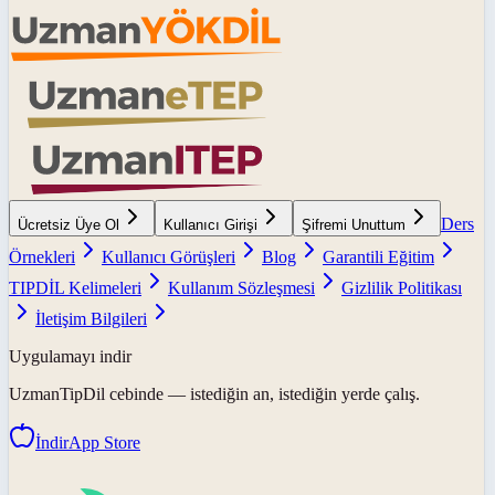
Ders
Ücretsiz Üye Ol
Kullanıcı Girişi
Şifremi Unuttum
Örnekleri
Kullanıcı Görüşleri
Blog
Garantili Eğitim
TIPDİL Kelimeleri
Kullanım Sözleşmesi
Gizlilik Politikası
İletişim Bilgileri
Uygulamayı indir
UzmanTipDil
cebinde — istediğin an, istediğin yerde çalış.
İndir
App Store