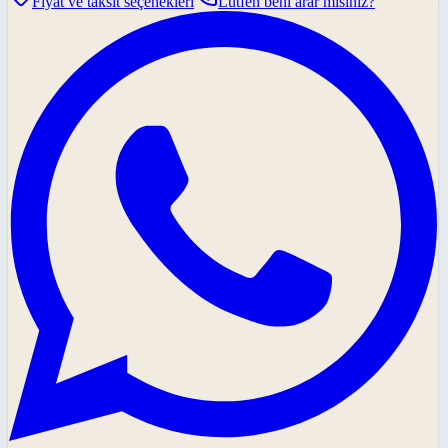
Fiyat ve taksit seçenekleri
Lütfen beni arar mısınız?