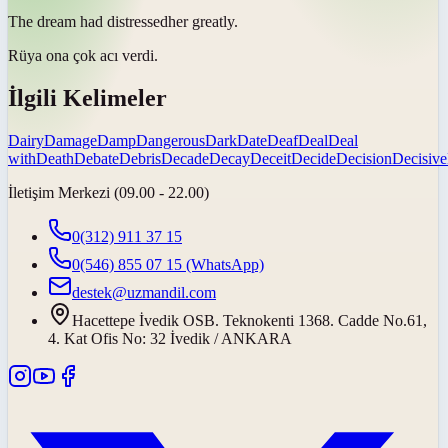
The dream had
distressed
her greatly.
Rüya ona çok
acı verdi
.
İlgili Kelimeler
Dairy
Damage
Damp
Dangerous
Dark
Date
Deaf
Deal
Deal
with
Death
Debate
Debris
Decade
Decay
Deceit
Decide
Decision
Decisive
İletişim Merkezi (09.00 - 22.00)
0(312) 911 37 15
0(546) 855 07 15
(WhatsApp)
destek@uzmandil.com
Hacettepe İvedik OSB. Teknokenti 1368. Cadde No.61,
4. Kat Ofis No: 32 İvedik / ANKARA