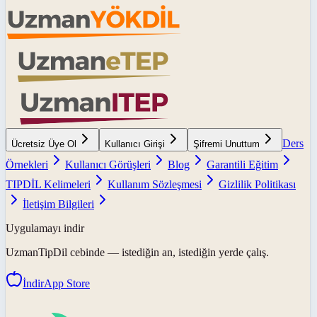
Ders
Ücretsiz Üye Ol
Kullanıcı Girişi
Şifremi Unuttum
Örnekleri
Kullanıcı Görüşleri
Blog
Garantili Eğitim
TIPDİL Kelimeleri
Kullanım Sözleşmesi
Gizlilik Politikası
İletişim Bilgileri
Uygulamayı indir
UzmanTipDil
cebinde — istediğin an, istediğin yerde çalış.
İndir
App Store