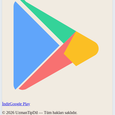
İndir
Google Play
©
2026
UzmanTipDil
— Tüm hakları saklıdır.