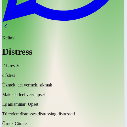
Kelime
Distress
Distress
V
dɪˈstres
Üzmek, acı vermek, sıkmak
Make sb feel very upset
Eş anlamlılar:
Upset
Türevler:
distresses,distressing,distressed
Örnek Cümle