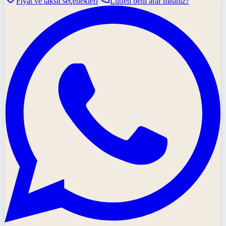
Fiyat ve taksit seçenekleri
Lütfen beni arar mısınız?