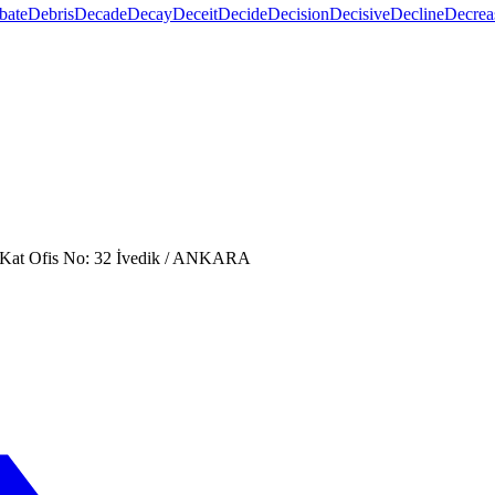
bate
Debris
Decade
Decay
Deceit
Decide
Decision
Decisive
Decline
Decrea
. Kat Ofis No: 32 İvedik / ANKARA