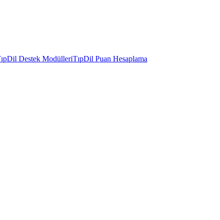
ıpDil Destek Modülleri
TıpDil Puan Hesaplama