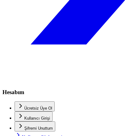
Hesabım
Ücretsiz Üye Ol
Kullanıcı Girişi
Şifremi Unuttum