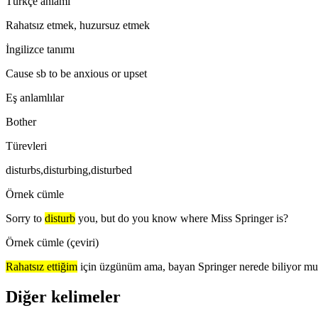
Türkçe anlamı
Rahatsız etmek, huzursuz etmek
İngilizce tanımı
Cause sb to be anxious or upset
Eş anlamlılar
Bother
Türevleri
disturbs,disturbing,disturbed
Örnek cümle
Sorry to
disturb
you, but do you know where Miss Springer is?
Örnek cümle (çeviri)
Rahatsız ettiğim
için üzgünüm ama, bayan Springer nerede biliyor m
Diğer kelimeler