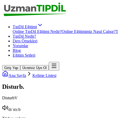
TıpDil Eğitimi
Online TıpDil Eğitimi Nedir?
Online Eğitimimiz Nasıl Çalışır?
T
TıpDil Nedir?
Ders Örnekleri
Yorumlar
Blog
Eğitim Setleri
Giriş Yap
Ücretsiz Üye Ol
Ana Sayfa
Kelime Listesi
Disturb
.
Disturb
V
dɪˈstɜːb