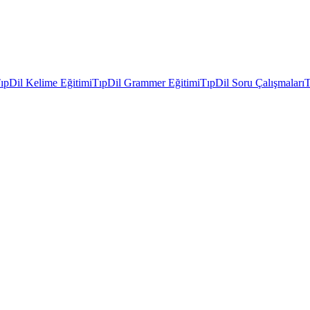
ıpDil Kelime Eğitimi
TıpDil Grammer Eğitimi
TıpDil Soru Çalışmaları
T