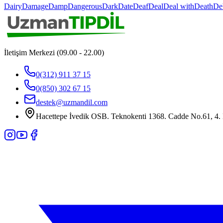
Dairy
Damage
Damp
Dangerous
Dark
Date
Deaf
Deal
Deal with
Death
De
İletişim Merkezi (09.00 - 22.00)
0(312) 911 37 15
0(850) 302 67 15
destek@uzmandil.com
Hacettepe İvedik OSB. Teknokenti 1368. Cadde No.61, 4