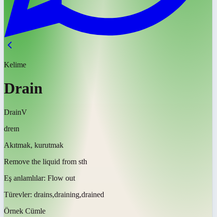
Kelime
Drain
Drain
V
dreɪn
Akıtmak, kurutmak
Remove the liquid from sth
Eş anlamlılar:
Flow out
Türevler:
drains,draining,drained
Örnek Cümle