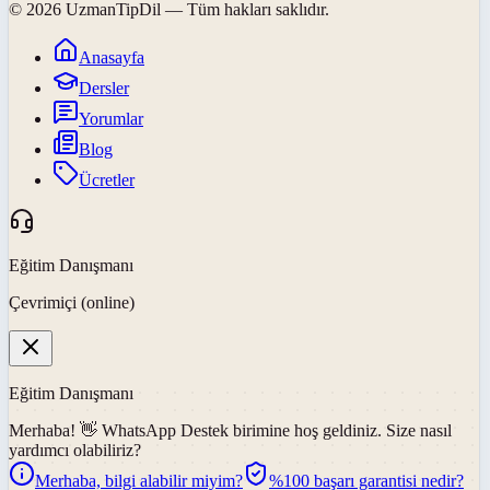
©
2026
UzmanTipDil
— Tüm hakları saklıdır.
Anasayfa
Dersler
Yorumlar
Blog
Ücretler
Eğitim Danışmanı
Çevrimiçi (online)
Eğitim Danışmanı
Merhaba! 👋
WhatsApp Destek
birimine hoş geldiniz. Size nasıl
yardımcı olabiliriz?
Merhaba, bilgi alabilir miyim?
%100 başarı garantisi nedir?