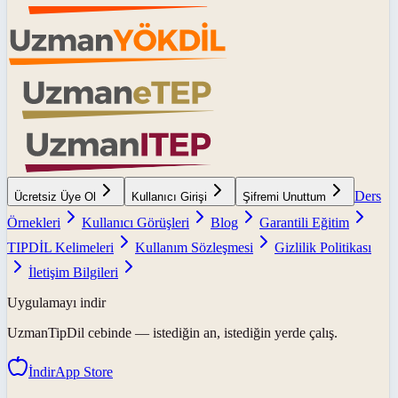
Ders
Ücretsiz Üye Ol
Kullanıcı Girişi
Şifremi Unuttum
Örnekleri
Kullanıcı Görüşleri
Blog
Garantili Eğitim
TIPDİL Kelimeleri
Kullanım Sözleşmesi
Gizlilik Politikası
İletişim Bilgileri
Uygulamayı indir
UzmanTipDil
cebinde — istediğin an, istediğin yerde çalış.
İndir
App Store