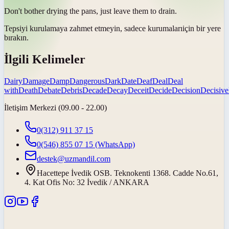
Don't bother drying the pans, just leave them to
drain
.
Tepsiyi kurulamaya zahmet etmeyin, sadece
kurumaları
için bir yere
bırakın.
İlgili Kelimeler
Dairy
Damage
Damp
Dangerous
Dark
Date
Deaf
Deal
Deal
with
Death
Debate
Debris
Decade
Decay
Deceit
Decide
Decision
Decisive
İletişim Merkezi (09.00 - 22.00)
0(312) 911 37 15
0(546) 855 07 15
(WhatsApp)
destek@uzmandil.com
Hacettepe İvedik OSB. Teknokenti 1368. Cadde No.61,
4. Kat Ofis No: 32 İvedik / ANKARA