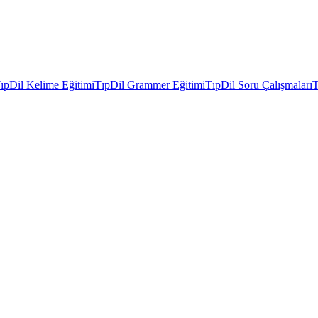
ıpDil Kelime Eğitimi
TıpDil Grammer Eğitimi
TıpDil Soru Çalışmaları
T