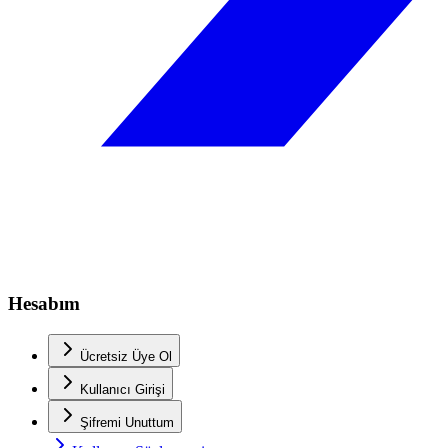
Hesabım
Ücretsiz Üye Ol
Kullanıcı Girişi
Şifremi Unuttum