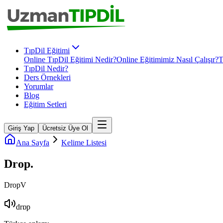
TıpDil Eğitimi
Online TıpDil Eğitimi Nedir?
Online Eğitimimiz Nasıl Çalışır?
T
TıpDil Nedir?
Ders Örnekleri
Yorumlar
Blog
Eğitim Setleri
Giriş Yap
Ücretsiz Üye Ol
Ana Sayfa
Kelime Listesi
Drop
.
Drop
V
drɒp