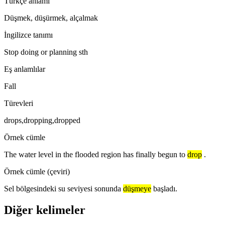
Türkçe anlamı
Düşmek, düşürmek, alçalmak
İngilizce tanımı
Stop doing or planning sth
Eş anlamlılar
Fall
Türevleri
drops,dropping,dropped
Örnek cümle
The water level in the flooded region has finally begun to
drop
.
Örnek cümle (çeviri)
Sel bölgesindeki su seviyesi sonunda
düşmeye
başladı.
Diğer kelimeler