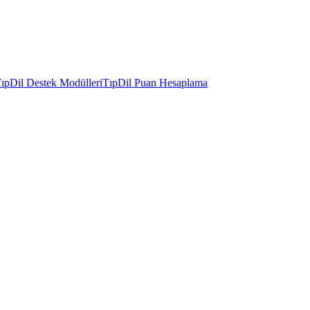
ıpDil Destek Modülleri
TıpDil Puan Hesaplama