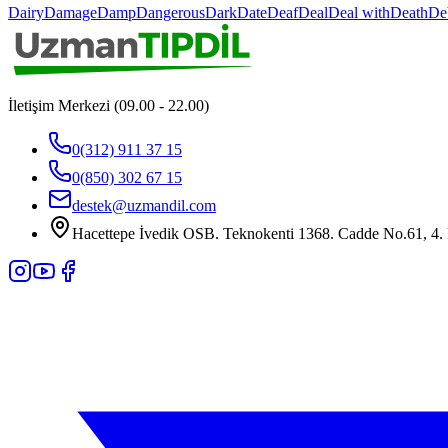
Dairy
Damage
Damp
Dangerous
Dark
Date
Deaf
Deal
Deal with
Death
De
İletişim Merkezi (09.00 - 22.00)
0(312) 911 37 15
0(850) 302 67 15
destek@uzmandil.com
Hacettepe İvedik OSB. Teknokenti 1368. Cadde No.61, 4