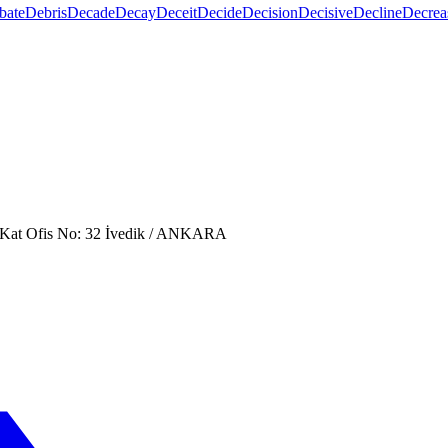
bate
Debris
Decade
Decay
Deceit
Decide
Decision
Decisive
Decline
Decrea
. Kat Ofis No: 32 İvedik / ANKARA