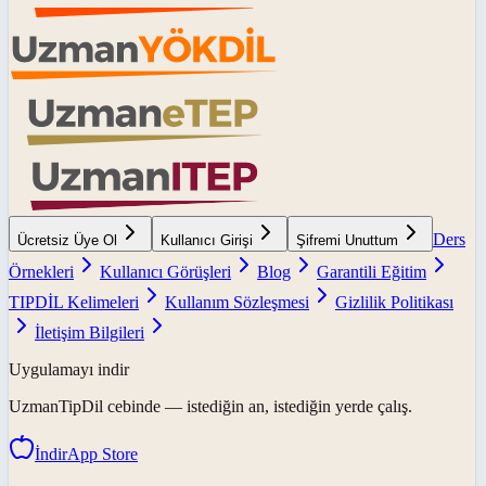
Ders
Ücretsiz Üye Ol
Kullanıcı Girişi
Şifremi Unuttum
Örnekleri
Kullanıcı Görüşleri
Blog
Garantili Eğitim
TIPDİL Kelimeleri
Kullanım Sözleşmesi
Gizlilik Politikası
İletişim Bilgileri
Uygulamayı indir
UzmanTipDil
cebinde — istediğin an, istediğin yerde çalış.
İndir
App Store