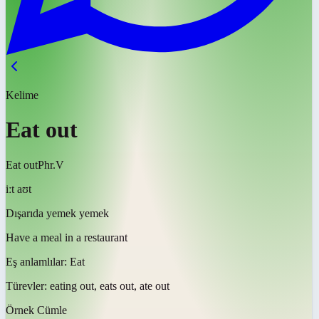
Kelime
Eat out
Eat out
Phr.V
iːt aʊt
Dışarıda yemek yemek
Have a meal in a restaurant
Eş anlamlılar:
Eat
Türevler:
eating out, eats out, ate out
Örnek Cümle