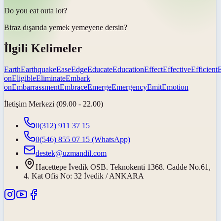
Do you
eat out
a lot?
Biraz
dışarıda yemek yemeye
ne dersin?
İlgili Kelimeler
Earth
Earthquake
Ease
Edge
Educate
Education
Effect
Effective
Efficient
E
on
Eligible
Eliminate
Embark
on
Embarrassment
Embrace
Emerge
Emergency
Emit
Emotion
İletişim Merkezi (09.00 - 22.00)
0(312) 911 37 15
0(546) 855 07 15
(WhatsApp)
destek@uzmandil.com
Hacettepe İvedik OSB. Teknokenti 1368. Cadde No.61,
4. Kat Ofis No: 32 İvedik / ANKARA