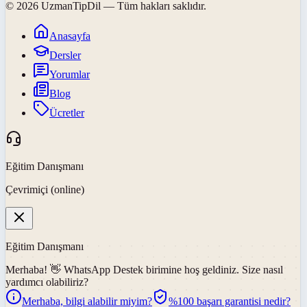
©
2026
UzmanTipDil
— Tüm hakları saklıdır.
Anasayfa
Dersler
Yorumlar
Blog
Ücretler
Eğitim Danışmanı
Çevrimiçi (online)
Eğitim Danışmanı
Merhaba! 👋
WhatsApp Destek
birimine hoş geldiniz. Size nasıl
yardımcı olabiliriz?
Merhaba, bilgi alabilir miyim?
%100 başarı garantisi nedir?