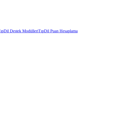
ıpDil Destek Modülleri
TıpDil Puan Hesaplama