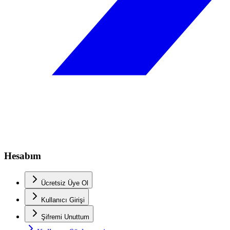
Hesabım
Ücretsiz Üye Ol
Kullanıcı Girişi
Şifremi Unuttum