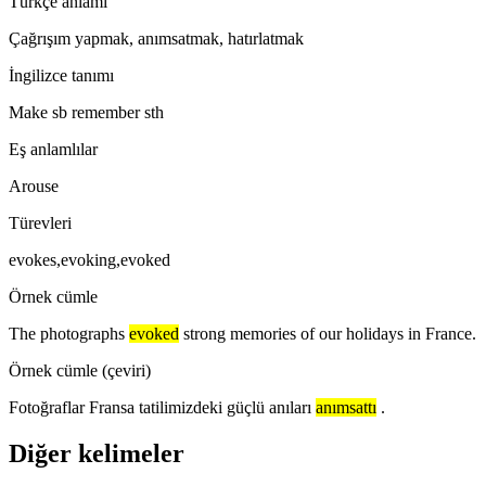
Türkçe anlamı
Çağrışım yapmak, anımsatmak, hatırlatmak
İngilizce tanımı
Make sb remember sth
Eş anlamlılar
Arouse
Türevleri
evokes,evoking,evoked
Örnek cümle
The photographs
evoked
strong memories of our holidays in France.
Örnek cümle (çeviri)
Fotoğraflar Fransa tatilimizdeki güçlü anıları
anımsattı
.
Diğer kelimeler