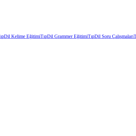
ıpDil Kelime Eğitimi
TıpDil Grammer Eğitimi
TıpDil Soru Çalışmaları
T