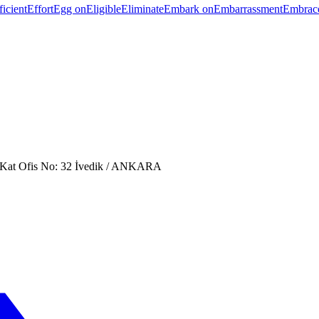
ficient
Effort
Egg on
Eligible
Eliminate
Embark on
Embarrassment
Embrac
. Kat Ofis No: 32 İvedik / ANKARA