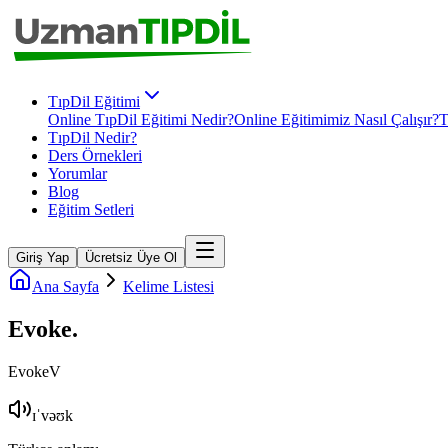
TıpDil Eğitimi
Online TıpDil Eğitimi Nedir?
Online Eğitimimiz Nasıl Çalışır?
T
TıpDil Nedir?
Ders Örnekleri
Yorumlar
Blog
Eğitim Setleri
Giriş Yap
Ücretsiz Üye Ol
Ana Sayfa
Kelime Listesi
Evoke
.
Evoke
V
ɪˈvəʊk