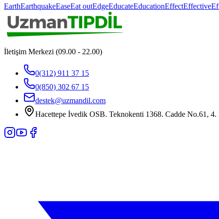
Earth
Earthquake
Ease
Eat out
Edge
Educate
Education
Effect
Effective
Ef
İletişim Merkezi (09.00 - 22.00)
0(312) 911 37 15
0(850) 302 67 15
destek@uzmandil.com
Hacettepe İvedik OSB. Teknokenti 1368. Cadde No.61, 4